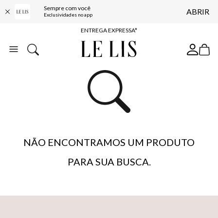
Sempre com você
ABRIR
COMPRE ONLINE E RETIRE EM LOJA*
Exclusividades no app
ENTREGA EXPRESSA*
FRETE GRÁTIS*
BAIXE O APP
10% OFF NA PRIMEIRA COMPRA*
NÃO ENCONTRAMOS UM PRODUTO
PARA SUA BUSCA.