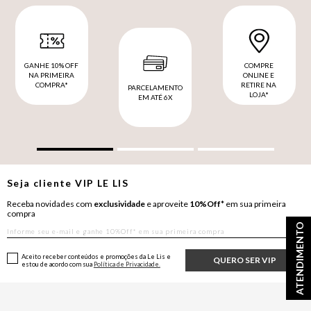
GANHE 10% OFF
COMPRE
NA PRIMEIRA
ONLINE E
COMPRA*
RETIRE NA
PARCELAMENTO
LOJA*
EM ATÉ 6X
Seja cliente
VIP
LE LIS
Receba novidades com
exclusividade
e aproveite
10%Off*
em sua primeira
compra
ATENDIMENTO
Aceito receber conteúdos e promoções da Le Lis e
QUERO SER VIP
estou de acordo com sua
Política de Privacidade.