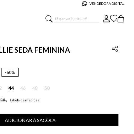
VENDEDORA DIGITAL
O que você procura?
ILLIE SEDA FEMININA
-
60%
2
44
46
48
50
Tabela de medidas
ADICIONAR À SACOLA