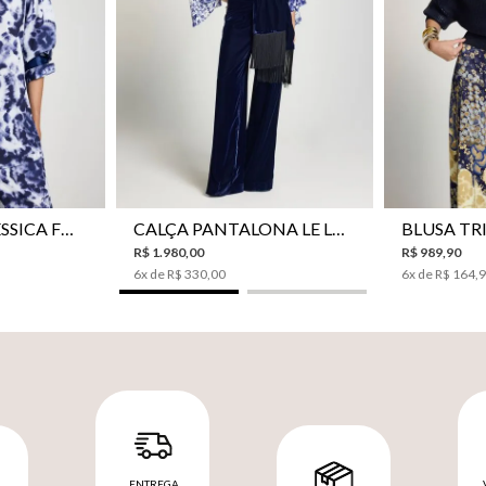
42
44
46
34
36
38
40
42
44
P
CAMISA LE LIS JESSICA FEMININA
CALÇA PANTALONA LE LIS SONIA FEMININA
R$
1
.
980
,
00
R$
989
,
90
6
x de
R$
330
,
00
6
x de
R$
164
,
ENTREGA