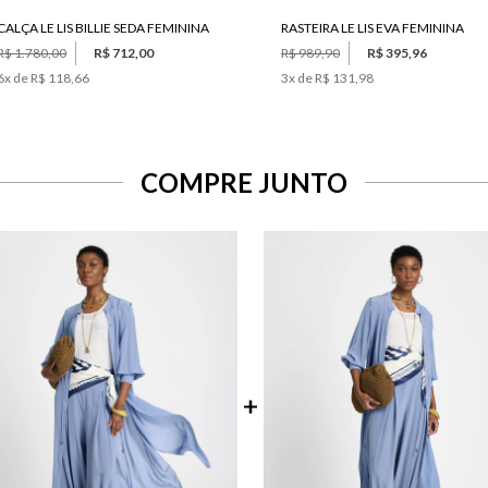
CALÇA LE LIS BILLIE SEDA FEMININA
RASTEIRA LE LIS EVA FEMININA
R$ 1.780,00
R$ 712,00
R$ 989,90
R$ 395,96
6
x de
R$ 118,66
3
x de
R$ 131,98
COMPRE JUNTO