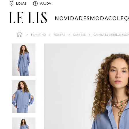
LOJAS
AJUDA
NOVIDADES
MODA
COLEÇ
FEMININO
ROUPAS
CAMISAS
CAMISA LE LIS BILLIE SE