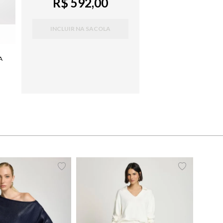
R$ 592,00
INCLUIR NA SACOLA
A