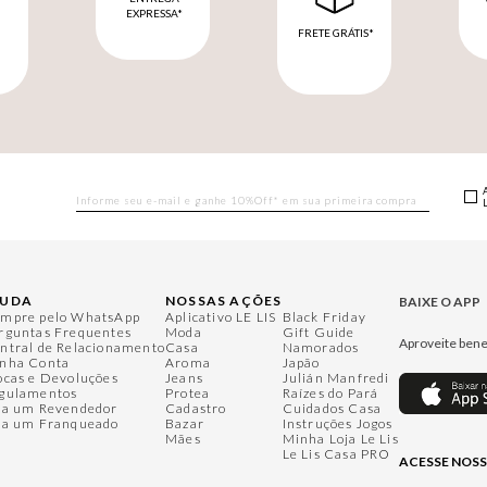
EXPRESSA*
FRETE GRÁTIS*
M
JUDA
NOSSAS AÇÕES
BAIXE O APP
mpre pelo WhatsApp
Aplicativo LE LIS
Black Friday
rguntas Frequentes
Moda
Gift Guide
Aproveite bene
ntral de Relacionamento
Casa
Namorados
nha Conta
Aroma
Japão
ocas e Devoluções
Jeans
Julián Manfredi
gulamentos
Protea
Raízes do Pará
ja um Revendedor
Cadastro
Cuidados Casa
ja um Franqueado
Bazar
Instruções Jogos
Mães
Minha Loja Le Lis
Le Lis Casa PRO
ACESSE NOSS