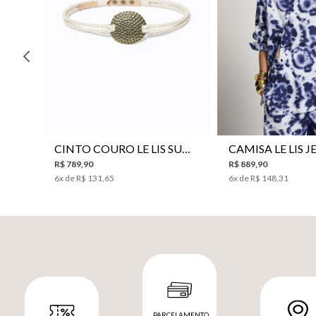
P
M
G
34
36
38
40
CINTO COURO LE LIS SUKI FEMININO
R$
789
,
90
R$
889
,
90
6
x de
R$
131
,
65
6
x de
R$
148
,
31
PARCELAMENTO