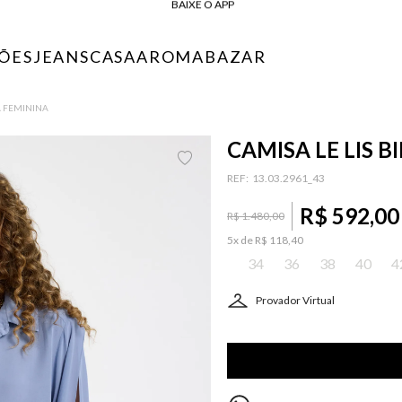
10% OFF NA PRIMEIRA COMPRA*
COMPRE ONLINE E RETIRE EM LOJA*
ÕES
JEANS
CASA
AROMA
BAZAR
ENTREGA EXPRESSA*
FRETE GRÁTIS*
BAIXE O APP
DA FEMININA
10% OFF NA PRIMEIRA COMPRA*
CAMISA LE LIS B
:
13.03.2961_43
R$
592
,
00
R$
1
.
480
,
00
5
x de
R$
118
,
40
34
36
38
40
4
Provador Virtual