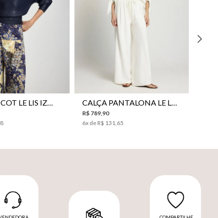
P
P
M
G
PP
P
M
G
BLUSA TRICOT LE LIS IZUMI FEMININA
CALÇA PANTALONA LE LIS HORI FEMININA
R$
789
,
90
98
6
x de
R$
131
,
65
VENDEDORA
COMPARTILHE