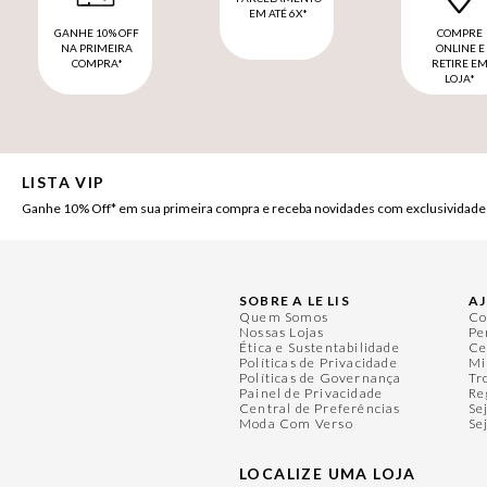
EM ATÉ 6X*
GANHE 10% OFF
COMPRE
NA PRIMEIRA
ONLINE E
COMPRA*
RETIRE E
LOJA*
LISTA VIP
Ganhe 10% Off* em sua primeira compra e receba novidades com exclusividade
SOBRE A LE LIS
A
Quem Somos
Co
Nossas Lojas
Pe
Ética e Sustentabilidade
Ce
Políticas de Privacidade
Mi
Políticas de Governança
Tr
Painel de Privacidade
Re
Central de Preferências
Se
Moda Com Verso
Se
LOCALIZE UMA LOJA