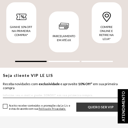
GANHE 10% OFF
COMPRE
NA PRIMEIRA
ONLINE E
COMPRA*
RETIRE NA
PARCELAMENTO
LOJA*
EM ATÉ 6X
Seja cliente
VIP
LE LIS
Receba novidades com
exclusividade
e aproveite
10%Off*
em sua primeira
compra
ATENDIMENTO
Aceito receber conteúdos e promoções da Le Lis e
QUERO SER VIP
estou de acordo com sua
Política de Privacidade.