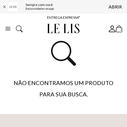
Sempre com você
ABRIR
COMPRE ONLINE E RETIRE EM LOJA*
Exclusividades no app
ENTREGA EXPRESSA*
FRETE GRÁTIS*
BAIXE O APP
10% OFF NA PRIMEIRA COMPRA*
NÃO ENCONTRAMOS UM PRODUTO
PARA SUA BUSCA.