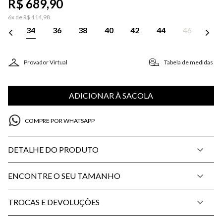
R$
689
,
90
6
x de
R$
114
,
98
34
36
38
40
42
44
46
Provador Virtual
Tabela de medidas
ADICIONAR À SACOLA
COMPRE POR WHATSAPP
DETALHE DO PRODUTO
ENCONTRE O SEU TAMANHO
TROCAS E DEVOLUÇÕES