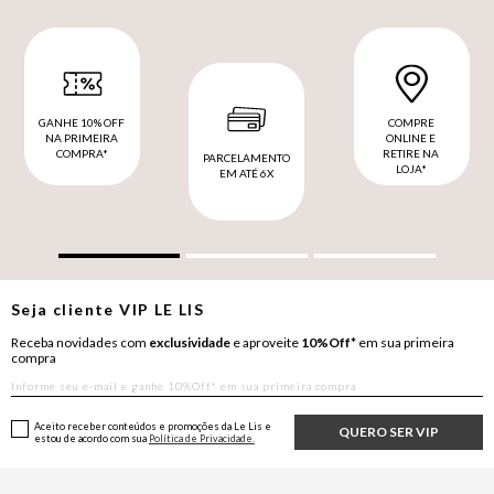
GANHE 10% OFF
COMPRE
NA PRIMEIRA
ONLINE E
COMPRA*
RETIRE NA
PARCELAMENTO
LOJA*
EM ATÉ 6X
Seja cliente
VIP
LE LIS
Receba novidades com
exclusividade
e aproveite
10%Off*
em sua primeira
compra
Aceito receber conteúdos e promoções da Le Lis e
QUERO SER VIP
estou de acordo com sua
Política de Privacidade.