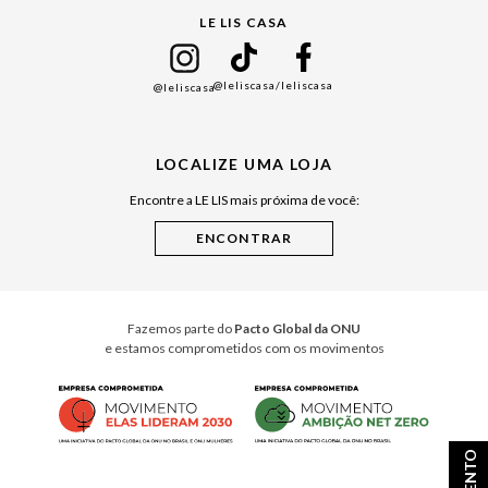
LE LIS CASA
Mães
Namorados
@leliscasa
/leliscasa
@leliscasa
Japão
Julián Manfredi
LOCALIZE UMA LOJA
Raízes do Pará
Encontre a LE LIS mais próxima de você:
Cuidados Casa
Instruções de Jogos
Minha Loja Le Lis
Le Lis Casa PRO
Fazemos parte do
Pacto Global da ONU
e estamos comprometidos com os movimentos