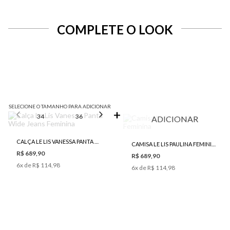
COMPLETE O LOOK
SELECIONE O TAMANHO PARA ADICIONAR
34
36
38
40
42
ADICIONAR
CALÇA LE LIS VANESSA PANTA WIDE JEANS FEMININA
CAMISA LE LIS PAULINA FEMININA
R$ 689,90
R$ 689,90
6
x de
R$ 114,98
6
x de
R$ 114,98