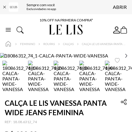
Sempre com você
ABRIR
BAIXE O APP
Exclusividades no app
10% OFF NA PRIMEIRA COMPRA*
COMPRE ONLINE E RETIRE EM LOJA*
ENTREGA EXPRESSA*
FEMININO
ROUPAS
CALÇAS
CALÇA LE LIS VANESSA PANTA WIDE JEANS FEMININA
FRETE GRÁTIS*
BAIXE O APP
10% OFF NA PRIMEIRA COMPRA*
CALÇA LE LIS VANESSA PANTA
WIDE JEANS FEMININA
:
18.08.6312_74