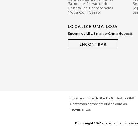
Painel de Privacidade
Re
Central de Preferências
Se
Moda Com Verso
Se
LOCALIZE UMA LOJA
Encontre a LE LIS mais próxima de você:
Fazemos parte do
Pacto Global da ONU
e estamos comprometidos com os
movimentos
© Copyright 2026
- Todos os direitos reserv