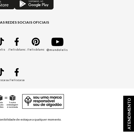
AS REDES SOCIAIS OFICIAIS
elis
/lelisblanc
/lelisblanc
@mundolelis
A
iscasa
/leliscasa
ATENDIMENTO
disponibilidade de estoque a qualquer momento.