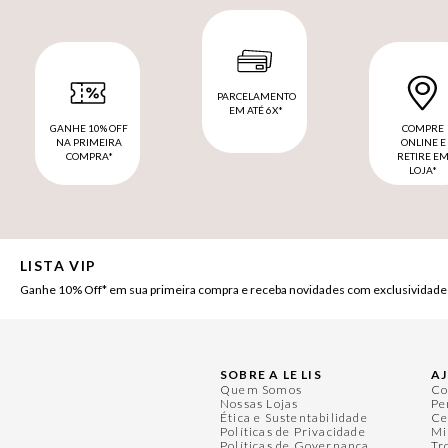
PARCELAMENTO
EM ATÉ 6X*
GANHE 10% OFF
COMPRE
NA PRIMEIRA
ONLINE E
COMPRA*
RETIRE E
LOJA*
LISTA VIP
Ganhe 10% Off* em sua primeira compra e receba novidades com exclusividade
SOBRE A LE LIS
A
Quem Somos
Co
Nossas Lojas
Pe
Ética e Sustentabilidade
Ce
Políticas de Privacidade
Mi
Políticas de Governança
Tr