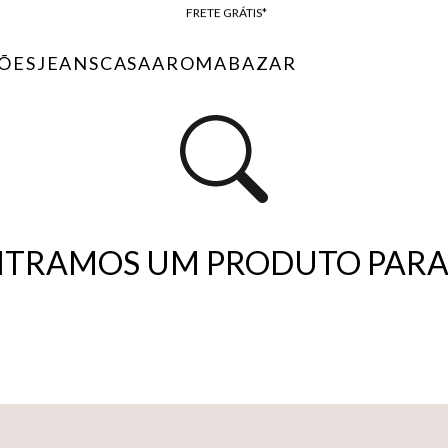
FRETE GRÁTIS*
BAIXE O APP
ÕES
JEANS
CASA
AROMA
BAZAR
10% OFF NA PRIMEIRA COMPRA*
TRAMOS UM PRODUTO PARA 