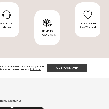
VENDEDORA
COMPARTILHE
DIGITAL
SUA WISHLIST
PRIMEIRA
TROCA GRÁTIS
Aceito receber conteúdos e promoções da Le
QUERO SER VIP
Lis e estou de acordo com sua
Política de
Privacidade.
fícios exclusivos