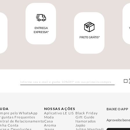
ENTREGA
EXPRESSA*
FRETE GRÁTIS*
M
JUDA
NOSSAS AÇÕES
BAIXE O APP
mpre pelo WhatsApp
Aplicativo LE LIS
Black Friday
rguntas Frequentes
Moda
Gift Guide
Aproveite bene
ntral de Relacionamento
Casa
Namorados
nha Conta
Aroma
Japão
ocas e Devoluções
Jeans
Julián Manfredi