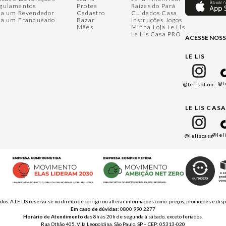
gulamentos
Protea
Raízes do Pará
ja um Revendedor
Cadastro
Cuidados Casa
ja um Franqueado
Bazar
Instruções Jogos
Mães
Minha Loja Le Lis
Le Lis Casa PRO
ACESSE NOSS
LE LIS
@l
@lelisblanc
LE LIS CAS
@lel
@leliscasa
ados. A LE LIS reserva-se no direito de corrigir ou alterar informações como: preços, promoções e 
Em caso de dúvidas:
0800 990 2277
Horário de Atendimento
das 8h às 20h de segunda à sábado, exceto feriados.
Rua Othão 405, Vila Leopoldina, São Paulo, SP – CEP: 05313-020