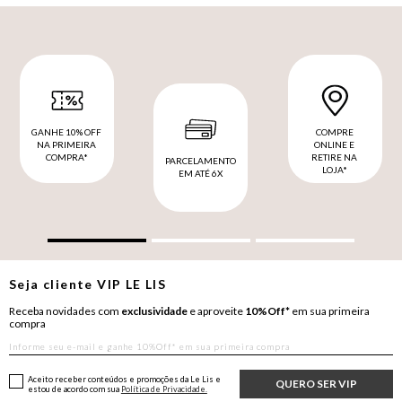
GANHE 10% OFF
COMPRE
NA PRIMEIRA
ONLINE E
COMPRA*
RETIRE NA
PARCELAMENTO
LOJA*
EM ATÉ 6X
Seja cliente
VIP
LE LIS
Receba novidades com
exclusividade
e aproveite
10%Off*
em sua primeira
compra
Aceito receber conteúdos e promoções da Le Lis e
QUERO SER VIP
estou de acordo com sua
Política de Privacidade.