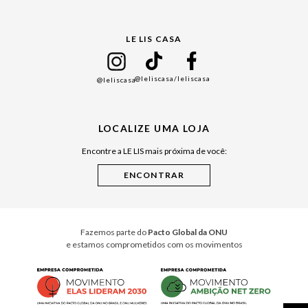
Gift Guide
LE LIS CASA
Mães
Namorados
@leliscasa
/leliscasa
@leliscasa
Japão
Julián Manfredi
LOCALIZE UMA LOJA
Raízes do Pará
Encontre a LE LIS mais próxima de você:
Cuidados Casa
Instruções de Jogos
Minha Loja Le Lis
Le Lis Casa PRO
Fazemos parte do
Pacto Global da ONU
e estamos comprometidos com os movimentos