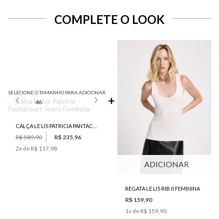
COMPLETE O LOOK
SELECIONE O TAMANHO PARA ADICIONAR
46
CALÇA LE LIS PATRICIA PANTACOURT JEANS FEMININA
R$ 589,90
R$ 235,96
2
x de
R$ 117,98
ADICIONAR
REGATA LE LIS RIB II FEMININA
R$ 159,90
1
x de
R$ 159,90