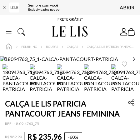
Sempre com você
ABRIR
ENTREGA EXPRESSA*
Exclusividades no app
FRETE GRÁTIS*
BAIXE O APP
10% OFF NA PRIMEIRA COMPRA*
FEMININO
ROUPAS
CALÇAS
CALÇA LE LIS PATRICIA PANTACOURT JEANS FEMININA
CALÇA LE LIS PATRICIA
PANTACOURT JEANS FEMININA
:
18.09.4763_75
R$
235
,
96
-
60%
R$
589
,
90