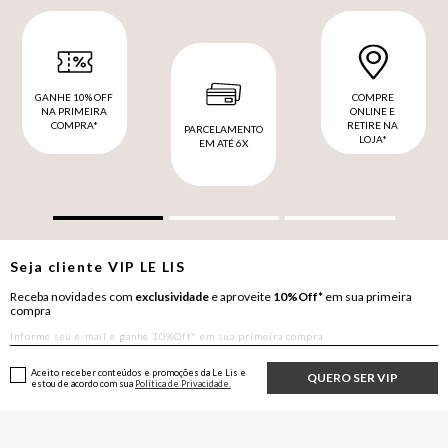
GANHE 10% OFF
COMPRE
NA PRIMEIRA
ONLINE E
COMPRA*
RETIRE NA
PARCELAMENTO
LOJA*
EM ATÉ 6X
Seja cliente
VIP
LE LIS
Receba novidades com
exclusividade
e aproveite
10%Off*
em sua primeira
compra
Aceito receber conteúdos e promoções da Le Lis e
QUERO SER VIP
estou de acordo com sua
Política de Privacidade.