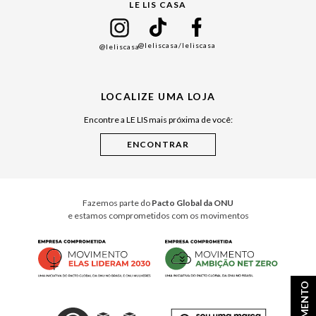
LE LIS CASA
Mães
Namorados
@leliscasa
/leliscasa
@leliscasa
Japão
Julián Manfredi
LOCALIZE UMA LOJA
Raízes do Pará
Encontre a LE LIS mais próxima de você:
Cuidados Casa
Instruções de Jogos
Minha Loja Le Lis
Le Lis Casa PRO
Fazemos parte do
Pacto Global da ONU
e estamos comprometidos com os movimentos