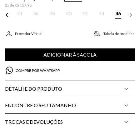
2
x de
R$
117
,
98
34
36
38
40
42
44
46
Provador Virtual
Tabela de medidas
ADICIONAR À SACOLA
COMPRE POR WHATSAPP
DETALHE DO PRODUTO
ENCONTRE O SEU TAMANHO
TROCAS E DEVOLUÇÕES