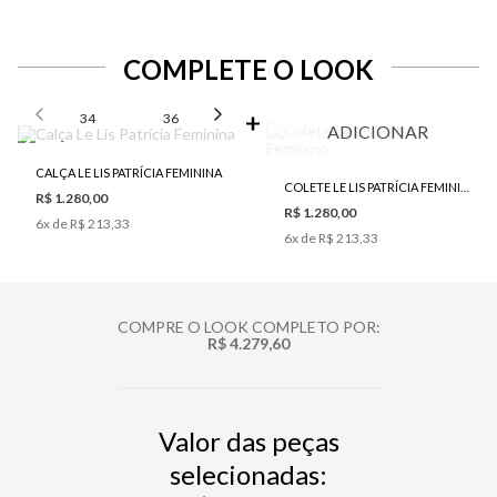
COMPLETE O LOOK
SELECIONE O TAMANHO PARA ADICIONAR
34
36
38
40
42
ADICIONAR
CALÇA LE LIS PATRÍCIA FEMININA
COLETE LE LIS PATRÍCIA FEMININO
R$ 1.280,00
R$ 1.280,00
6
x de
R$ 213,33
6
x de
R$ 213,33
COMPRE O LOOK COMPLETO POR:
R$ 4.279,60
Valor das peças
selecionadas: