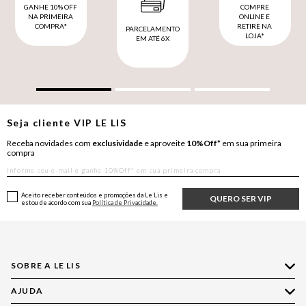
GANHE 10% OFF
COMPRE
NA PRIMEIRA
ONLINE E
COMPRA*
RETIRE NA
PARCELAMENTO
LOJA*
EM ATÉ 6X
Seja cliente
VIP
LE LIS
Receba novidades com
exclusividade
e aproveite
10%Off*
em sua primeira
compra
Aceito receber conteúdos e promoções da Le Lis e
QUERO SER VIP
estou de acordo com sua
Política de Privacidade.
SOBRE A LE LIS
AJUDA
Quem Somos