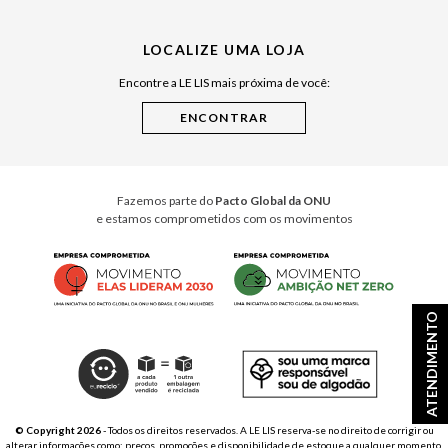
Julián Manfredi
LOCALIZE UMA LOJA
Raízes do Pará
Encontre a LE LIS mais próxima de você:
Cuidados Casa
Instruções de Jogos
Minha Loja Le Lis
Le Lis Casa PRO
Fazemos parte do
Pacto Global da ONU
e estamos comprometidos com os movimentos
ATENDIMENTO
© Copyright 2026
- Todos os direitos reservados. A LE LIS reserva-se no direito de corrigir ou
alterar informações como: preços, promoções e disponibilidade de estoque a qualquer momento.