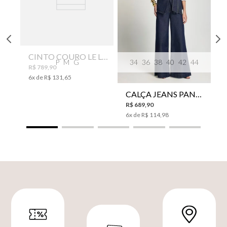
CINTO COURO LE LIS SUKI FEMININO
P
M
G
34
36
38
40
42
44
R$
789
,
90
6
x de
R$
131
,
65
CALÇA JEANS PANTA WIDE LE LIS ISIS FEMININA
R$
689
,
90
6
x de
R$
114
,
98