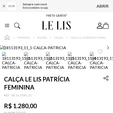
Sempre com você
ABRIR
ENTREGA EXPRESSA*
Exclusividades no app
FRETE GRÁTIS*
BAIXE O APP
10% OFF NA PRIMEIRA COMPRA*
FEMININO
ROUPAS
CALÇAS
CALÇA LE LIS PATRÍCIA FEMININA
CALÇA LE LIS PATRÍCIA
FEMININA
:
18.11.3193_11
R$
1
.
280
,
00
6
x de
R$
213
,
33