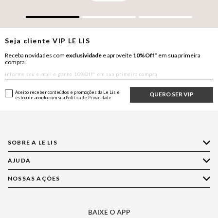
Seja cliente
VIP
LE LIS
Receba novidades com
exclusividade
e aproveite
10%Off*
em sua primeira
compra
Aceito receber conteúdos e promoções da Le Lis e
QUERO SER VIP
estou de acordo com sua
Política de Privacidade.
SOBRE A LE LIS
AJUDA
Quem Somos
Nossas Lojas
NOSSAS AÇÕES
Compre pelo WhatsApp
Ética e Sustentabilidade
Perguntas Frequentes
Aplicativo LE LIS
Política de Privacidade
Central de Relacionamento
BAIXE O APP
Moda