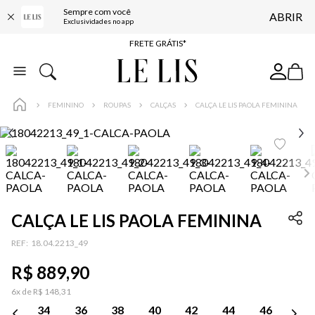
Sempre com você
ABRIR
ENTREGA EXPRESSA*
Exclusividades no app
FRETE GRÁTIS*
BAIXE O APP
10% OFF NA PRIMEIRA COMPRA*
FEMININO
ROUPAS
CALÇAS
CALÇA LE LIS PAOLA FEMININA
CALÇA LE LIS PAOLA FEMININA
:
18.04.2213_49
R$
889
,
90
6
x de
R$
148
,
31
34
36
38
40
42
44
46