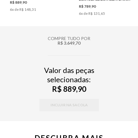
R$ 889,90
R$ 789,90
6
x de
R$ 148,31
6
x de
R$ 131,65
COMPRE TUDO POR
R$ 3.649,70
Valor das peças
selecionadas:
R$ 889,90
INCLUIR NA SACOLA
DESCUBRA MAIS