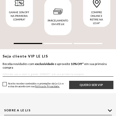
GANHE 10% OFF
COMPRE
NA PRIMEIRA
ONLINE E
COMPRA*
RETIRE NA
PARCELAMENTO
LOJA*
EM ATÉ 6X
Seja cliente
VIP
LE LIS
Receba novidades com
exclusividade
e aproveite
10%Off*
em sua primeira
compra
Aceito receber conteúdos e promoções da Le Lis e
QUERO SER VIP
estou de acordo com sua
Política de Privacidade.
SOBRE A LE LIS