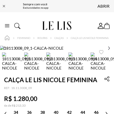
Sempre com você
ABRIR
FRETE GRÁTIS*
Exclusividades no app
BAIXE O APP
10% OFF NA PRIMEIRA COMPRA*
COMPRE ONLINE E RETIRE EM LOJA*
FEMININO
ROUPAS
CALÇAS
CALÇA LE LIS NICOLE FEMININA
ENTREGA EXPRESSA*
FRETE GRÁTIS*
BAIXE O APP
10% OFF NA PRIMEIRA COMPRA*
CALÇA LE LIS NICOLE FEMININA
:
18.11.3008_09
R$
1
.
280
,
00
6
x de
R$
213
,
33
34
36
38
40
42
44
46