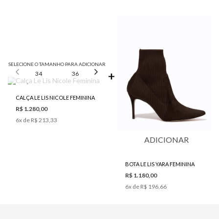
SELECIONE O TAMANHO PARA ADICIONAR
34
36
38
40
42
CALÇA LE LIS NICOLE FEMININA
R$ 1.280,00
6
x de
R$ 213,33
ADICIONAR
BOTA LE LIS YARA FEMININA
R$ 1.180,00
6
x de
R$ 196,66