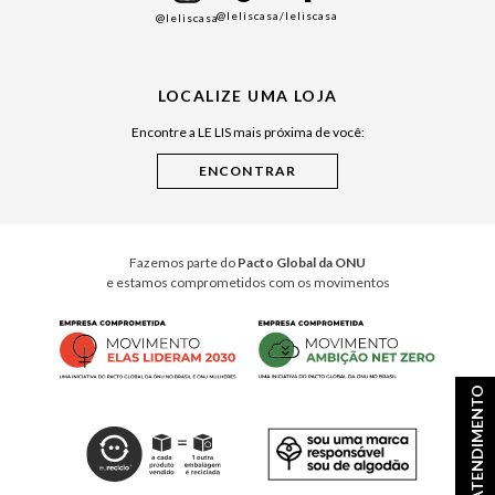
@leliscasa
/leliscasa
@leliscasa
Japão
Julián Manfredi
LOCALIZE UMA LOJA
Raízes do Pará
Encontre a LE LIS mais próxima de você:
Cuidados Casa
Instruções de Jogos
Minha Loja Le Lis
Le Lis Casa PRO
Fazemos parte do
Pacto Global da ONU
e estamos comprometidos com os movimentos
ATENDIMENTO