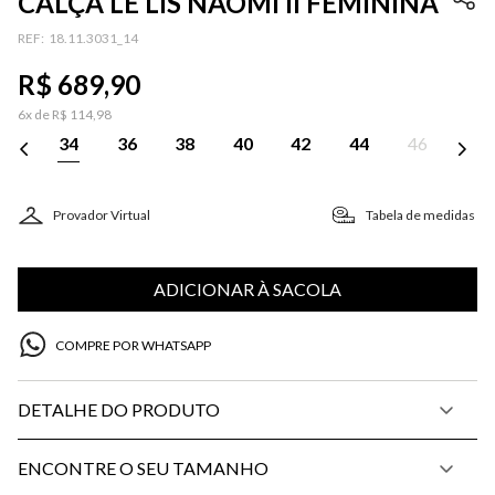
CALÇA LE LIS NAOMI II FEMININA
:
18.11.3031_14
R$
689
,
90
6
x de
R$
114
,
98
34
36
38
40
42
44
46
Provador Virtual
Tabela de medidas
ADICIONAR À SACOLA
COMPRE POR WHATSAPP
DETALHE DO PRODUTO
ENCONTRE O SEU TAMANHO