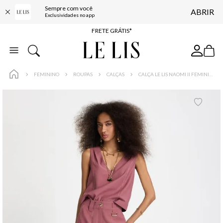
Sempre com você
ABRIR
ENTREGA EXPRESSA*
Exclusividades no app
FRETE GRÁTIS*
BAIXE O APP
10% OFF NA PRIMEIRA COMPRA*
FEMININO
ROUPAS
CALÇAS
CALÇA LE LIS NAOMI II FEMININA