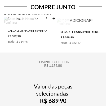
COMPRE JUNTO
SELECIONE O TAMANHO PARA ADICIONAR
34
36
38
40
42
ADICIONAR
CALÇA LE LIS NAOMI II FEMININA
REGATA LE LIS NAOMI II FEMININA
R$ 689,90
R$ 489,90
6
x de
R$ 114,98
4
x de
R$ 122,47
COMPRE TUDO POR
R$ 1.179,80
Valor das peças
selecionadas:
R$ 689,90