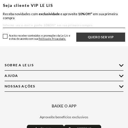
Seja cliente
VIP
LE LIS
Receba novidades com
exclusividade
e aproveite
10%Off*
em sua primeira
compra
Aceito receber conteúdos e promoções da Le Lis e
QUERO SER VIP
estou de acordo com sua
Política de Privacidade.
SOBRE A LE LIS
AJUDA
Quem Somos
Nossas Lojas
NOSSAS AÇÕES
Compre pelo WhatsApp
Ética e Sustentabilidade
Perguntas Frequentes
Aplicativo LE LIS
Política de Privacidade
Central de Relacionamento
BAIXE O APP
Moda
Política de Governança
Minha Conta
Casa
Aproveite benefícios exclusivos
Painel de Privacidade
Trocas e Devoluções
Aroma