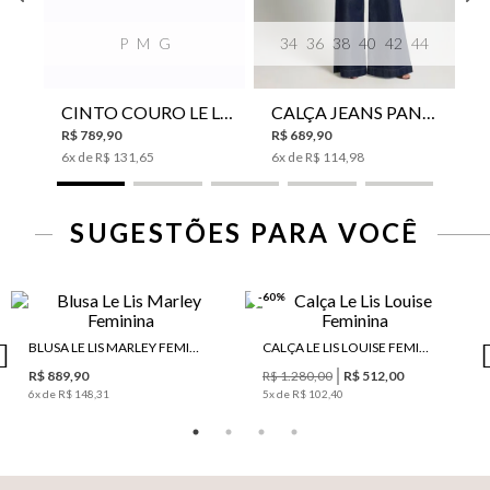
P
M
G
34
36
38
40
42
44
CINTO COURO LE LIS SUKI FEMININO
CALÇA JEANS PANTA WIDE LE LIS ISIS FEMININA
R$
789
,
90
R$
689
,
90
6
x de
R$
131
,
65
6
x de
R$
114
,
98
SUGESTÕES PARA VOCÊ
-60%
BLUSA LE LIS MARLEY FEMININA
CALÇA LE LIS LOUISE FEMININA
R$ 889,90
R$ 1.280,00
R$ 512,00
6
x de
R$ 148,31
5
x de
R$ 102,40