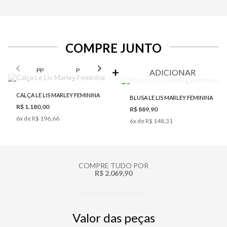
COMPRE JUNTO
SELECIONE O TAMANHO PARA ADICIONAR
PP
P
M
G
ADICIONAR
CALÇA LE LIS MARLEY FEMININA
BLUSA LE LIS MARLEY FEMININA
R$ 1.180,00
R$ 889,90
6
x de
R$ 196,66
6
x de
R$ 148,31
COMPRE TUDO POR
R$ 2.069,90
Valor das peças