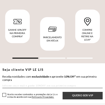
GANHE 10% OFF
COMPRE
NA PRIMEIRA
ONLINE E
COMPRA*
RETIRE NA
PARCELAMENTO
LOJA*
EM ATÉ 6X
Seja cliente
VIP
LE LIS
Receba novidades com
exclusividade
e aproveite
10%Off*
em sua primeira
compra
Aceito receber conteúdos e promoções da Le Lis e
QUERO SER VIP
estou de acordo com sua
Política de Privacidade.