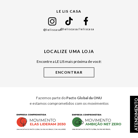
Gift Guide
LE LIS CASA
Mães
Namorados
@leliscasa
/leliscasa
@leliscasa
Japão
Julián Manfredi
LOCALIZE UMA LOJA
Raízes do Pará
Encontre a LE LIS mais próxima de você:
Cuidados Casa
Instruções de Jogos
Minha Loja Le Lis
Le Lis Casa PRO
Fazemos parte do
Pacto Global da ONU
ATENDIMEN
e estamos comprometidos com os movimentos