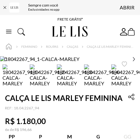
Sempre com você
ABRIR
ENTREGA EXPRESSA*
Exclusividades no app
FRETE GRÁTIS*
BAIXE O APP
10% OFF NA PRIMEIRA COMPRA*
FEMININO
ROUPAS
CALÇAS
CALÇA LE LIS MARLEY FEMININA
CALÇA LE LIS MARLEY FEMININA
:
18.04.2267_94
R$
1
.
180
,
00
6
x de
R$
196
,
66
PP
P
M
G
GG