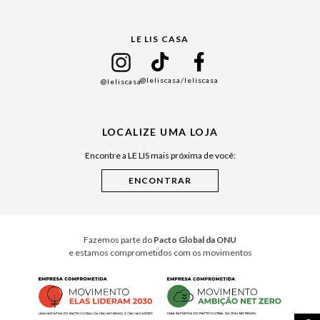
Gift Guide
LE LIS CASA
Mães
Namorados
@leliscasa
/leliscasa
@leliscasa
Japão
Julián Manfredi
LOCALIZE UMA LOJA
Raízes do Pará
Encontre a LE LIS mais próxima de você:
Cuidados Casa
Instruções de Jogos
Minha Loja Le Lis
Le Lis Casa PRO
Fazemos parte do
Pacto Global da ONU
e estamos comprometidos com os movimentos