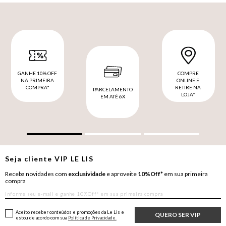
GANHE 10% OFF
COMPRE
NA PRIMEIRA
ONLINE E
COMPRA*
RETIRE NA
PARCELAMENTO
LOJA*
EM ATÉ 6X
Seja cliente
VIP
LE LIS
Receba novidades com
exclusividade
e aproveite
10%Off*
em sua primeira
compra
Aceito receber conteúdos e promoções da Le Lis e
QUERO SER VIP
estou de acordo com sua
Política de Privacidade.