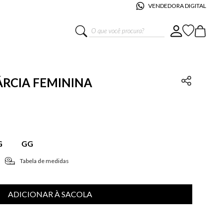
VENDEDORA DIGITAL
O que você procura?
ÁRCIA FEMININA
G
GG
Tabela de medidas
ADICIONAR À SACOLA