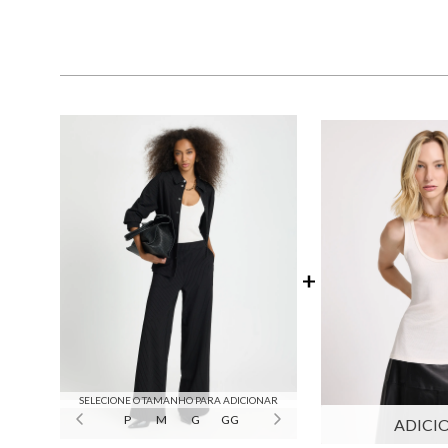
SELECIONE O TAMANHO PARA ADICIONAR
P
M
G
GG
ADICI