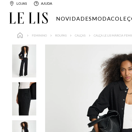
LOJAS
AJUDA
NOVIDADES
MODA
COLEÇ
FEMININO
ROUPAS
CALÇAS
CALÇA LE LIS MÁRCIA FEM