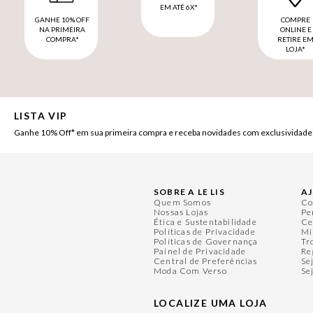
EM ATÉ 6X*
GANHE 10% OFF
COMPRE
NA PRIMEIRA
ONLINE E
COMPRA*
RETIRE E
LOJA*
LISTA VIP
Ganhe 10% Off* em sua primeira compra e receba novidades com exclusividade
SOBRE A LE LIS
A
Quem Somos
Co
Nossas Lojas
Pe
Ética e Sustentabilidade
Ce
Políticas de Privacidade
Mi
Políticas de Governança
Tr
Painel de Privacidade
Re
Central de Preferências
Se
Moda Com Verso
Se
LOCALIZE UMA LOJA