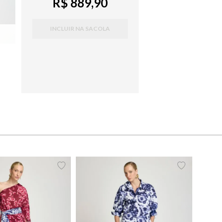
R$ 889,90
INCLUIR NA SACOLA
38
40
42
44
PP
P
M
G