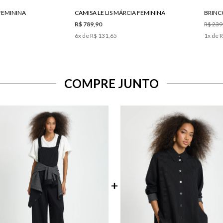
I FEMININA
CAMISA LE LIS MÁRCIA FEMININA
BRINCO
R$ 789,90
R$ 239
6
x de
R$ 131,65
1
x de
R
COMPRE JUNTO