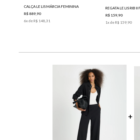
CALÇA LE LIS MÁRCIA FEMININA
REGATA LE LIS RIB I
R$ 889,90
R$ 159,90
6
x de
R$ 148,31
1
x de
R$ 159,90