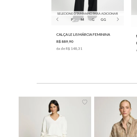
SELECIONE O TAMANHO PARA ADICIONAR
P
M
G
GG
CALÇA LE LIS MÁRCIA FEMININA
R$ 889,90
6
x de
R$ 148,31
PP
P
M
G
34
36
38
40