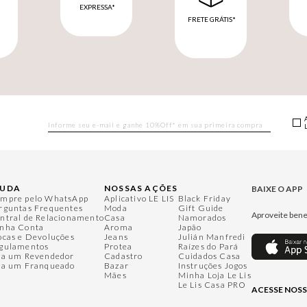
EXPRESSA*
FRETE GRÁTIS*
M
JUDA
NOSSAS AÇÕES
BAIXE O APP
mpre pelo WhatsApp
Aplicativo LE LIS
Black Friday
rguntas Frequentes
Moda
Gift Guide
Aproveite bene
ntral de Relacionamento
Casa
Namorados
nha Conta
Aroma
Japão
ocas e Devoluções
Jeans
Julián Manfredi
gulamentos
Protea
Raízes do Pará
ja um Revendedor
Cadastro
Cuidados Casa
ja um Franqueado
Bazar
Instruções Jogos
Mães
Minha Loja Le Lis
Le Lis Casa PRO
ACESSE NOSS