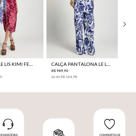
VESTIDO LE LIS KIMI FEMININO
CALÇA PANTALONA LE LIS JESSICA FEMININA
R$
989
,
90
00
6
x de
R$
164
,
98
VENDEDORA
COMPARTILHE