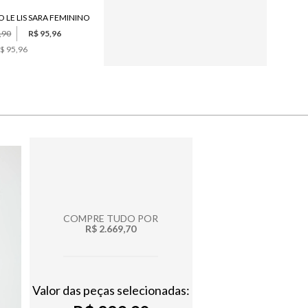
 LE LIS SARA FEMININO
BOTA LE LIS ÍSIS FEMININA
,90
R$ 95,96
R$ 1.380,00
$ 95,96
6
x de
R$ 230,00
COMPRE TUDO POR
R$ 2.669,70
Valor das peças selecionadas: