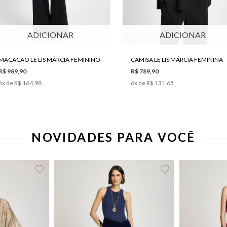
ADICIONAR
ADICIONAR
MACACÃO LE LIS MÁRCIA FEMININO
CAMISA LE LIS MÁRCIA FEMININA
R$ 989,90
R$ 789,90
6
x de
R$ 164,98
6
x de
R$ 131,65
42
44
46
34
36
38
40
42
44
34
36
NOVIDADES PARA VOCÊ