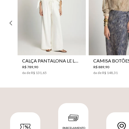
CALÇA PANTALONA LE LIS HORI FEMININA
R$
789
,
90
R$
889
,
90
6
x de
R$
131
,
65
6
x de
R$
148
,
31
PARCELAMENTO