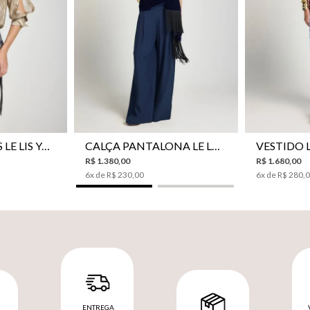
CAMISA BOTÕES LE LIS YANNA FEMININA
CALÇA PANTALONA LE LIS SAKURA II FEMININA
R$
1
.
380
,
00
R$
1
.
680
,
00
6
x de
R$
230
,
00
6
x de
R$
280
,
ENTREGA