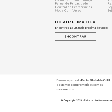
Painel de Privacidade
Re
Central de Preferências
Se
Moda Com Verso
Se
LOCALIZE UMA LOJA
Encontre a LE LIS mais próxima de você:
Fazemos parte do
Pacto Global da ONU
e estamos comprometidos com os
movimentos
© Copyright 2026
- Todos os direitos reserv