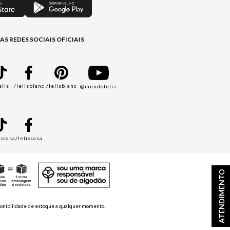
AS REDES SOCIAIS OFICIAIS
elis
/lelisblanc
/lelisblanc
@mundolelis
A
iscasa
/leliscasa
ATENDIMENTO
disponibilidade de estoque a qualquer momento.