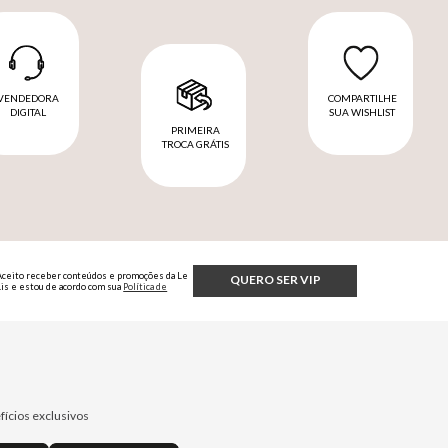
VENDEDORA
COMPARTILHE
DIGITAL
SUA WISHLIST
PRIMEIRA
TROCA GRÁTIS
Aceito receber conteúdos e promoções da Le
QUERO SER VIP
Lis e estou de acordo com sua
Política de
Privacidade.
fícios exclusivos