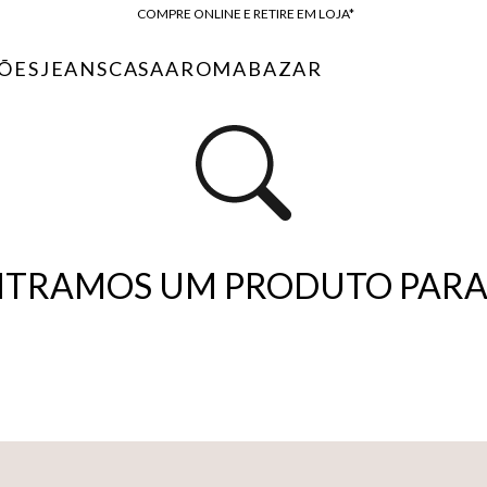
ENTREGA EXPRESSA*
FRETE GRÁTIS*
ÕES
JEANS
CASA
AROMA
BAZAR
BAIXE O APP
10% OFF NA PRIMEIRA COMPRA*
TRAMOS UM PRODUTO PARA 