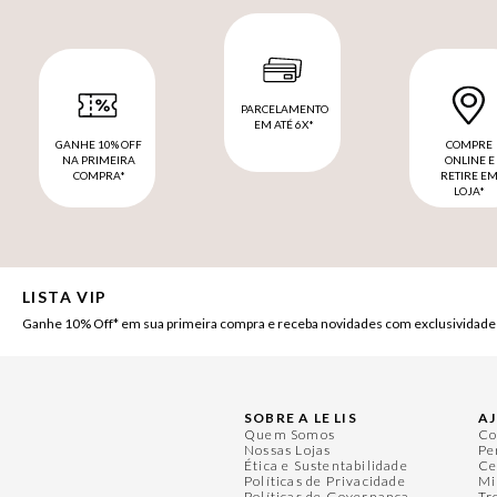
PARCELAMENTO
EM ATÉ 6X*
GANHE 10% OFF
COMPRE
NA PRIMEIRA
ONLINE E
COMPRA*
RETIRE E
LOJA*
LISTA VIP
Ganhe 10% Off* em sua primeira compra e receba novidades com exclusividade
SOBRE A LE LIS
A
Quem Somos
Co
Nossas Lojas
Pe
Ética e Sustentabilidade
Ce
Políticas de Privacidade
Mi
Políticas de Governança
Tr