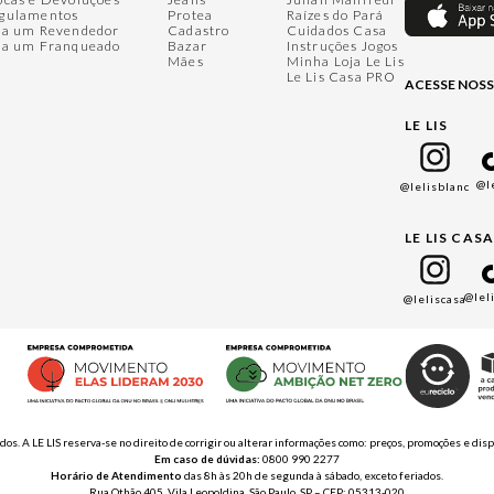
gulamentos
Protea
Raízes do Pará
ja um Revendedor
Cadastro
Cuidados Casa
ja um Franqueado
Bazar
Instruções Jogos
Mães
Minha Loja Le Lis
Le Lis Casa PRO
ACESSE NOSS
LE LIS
@l
@lelisblanc
LE LIS CAS
@lel
@leliscasa
ados. A LE LIS reserva-se no direito de corrigir ou alterar informações como: preços, promoções e 
Em caso de dúvidas:
0800 990 2277
Horário de Atendimento
das 8h às 20h de segunda à sábado, exceto feriados.
Rua Othão 405, Vila Leopoldina, São Paulo, SP – CEP: 05313-020