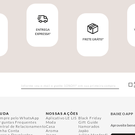
ENTREGA
EXPRESSA*
FRETE GRÁTIS*
M
JUDA
NOSSAS AÇÕES
BAIXE O APP
mpre pelo WhatsApp
Aplicativo LE LIS
Black Friday
rguntas Frequentes
Moda
Gift Guide
Aproveite bene
ntral de Relacionamento
Casa
Namorados
nha Conta
Aroma
Japão
ocas e Devoluções
Jeans
Julián Manfredi