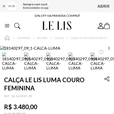
Sempre com você
ABRIR
BAIXE O APP
Exclusividades no app
10% OFF NA PRIMEIRA COMPRA*
COMPRE ONLINE E RETIRE EM LOJA*
ENTREGA EXPRESSA*
FEMININO
ROUPAS
CALÇAS
CALÇA LE LIS LUMA COURO FEMININA
FRETE GRÁTIS*
BAIXE O APP
10% OFF NA PRIMEIRA COMPRA*
CALÇA LE LIS LUMA COURO
FEMININA
:
18.14.0297_09
R$
3
.
480
,
00
6
x de
R$
580
,
00