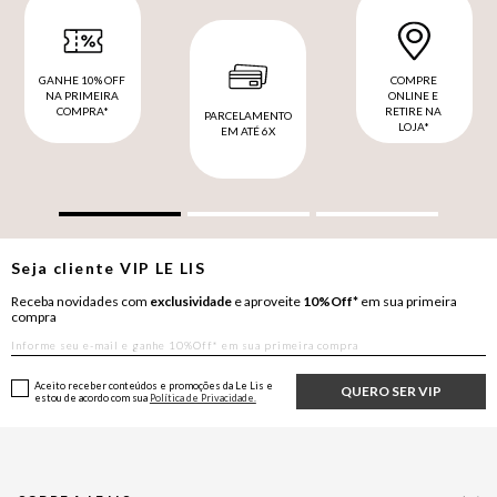
GANHE 10% OFF
COMPRE
NA PRIMEIRA
ONLINE E
COMPRA*
RETIRE NA
PARCELAMENTO
LOJA*
EM ATÉ 6X
Seja cliente
VIP
LE LIS
Receba novidades com
exclusividade
e aproveite
10%Off*
em sua primeira
compra
Aceito receber conteúdos e promoções da Le Lis e
QUERO SER VIP
estou de acordo com sua
Política de Privacidade.