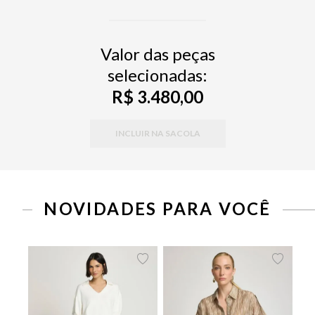
Valor das peças
selecionadas:
R$ 3.480,00
INCLUIR NA SACOLA
PP
P
M
G
34
36
38
40
42
44
46
NOVIDADES PARA VOCÊ