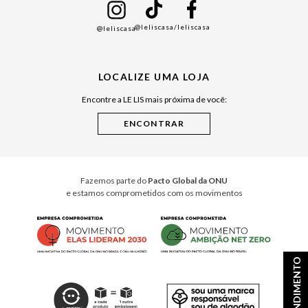
Namorados
@leliscasa
/leliscasa
@leliscasa
Japão
Julián Manfredi
LOCALIZE UMA LOJA
Raízes do Pará
Encontre a LE LIS mais próxima de você:
Cuidados Casa
Instruções de Jogos
Minha Loja Le Lis
Le Lis Casa PRO
Fazemos parte do
Pacto Global da ONU
e estamos comprometidos com os movimentos
ATENDIMENTO