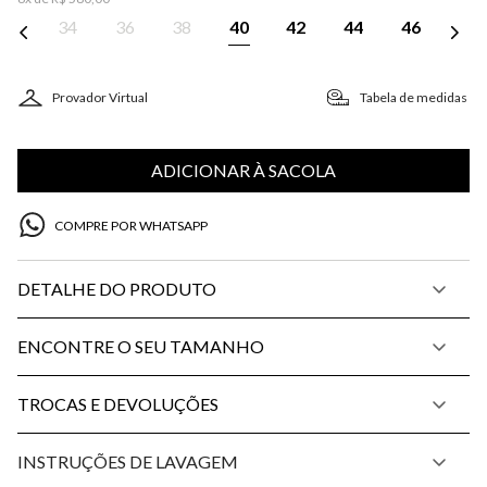
34
36
38
40
42
44
46
Provador Virtual
Tabela de medidas
ADICIONAR À SACOLA
COMPRE POR WHATSAPP
DETALHE DO PRODUTO
ENCONTRE O SEU TAMANHO
TROCAS E DEVOLUÇÕES
INSTRUÇÕES DE LAVAGEM