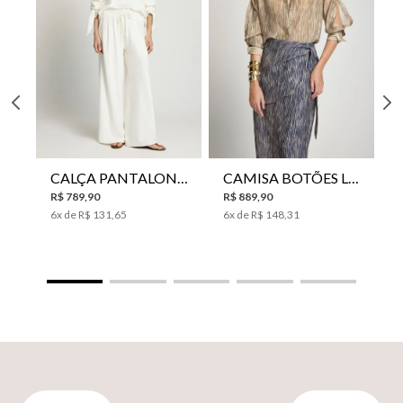
CALÇA PANTALONA LE LIS HORI FEMININA
CAMISA BOTÕES LE LIS YANNA FEMININA
R$
789
,
90
R$
889
,
90
6
x de
R$
131
,
65
6
x de
R$
148
,
31