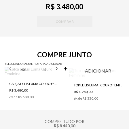
R$ 3.480,00
COMPRAR
COMPRE JUNTO
SELECIONE O TAMANHO PARA ADICIONAR
40
42
44
46
ADICIONAR
CALÇA LE LIS LUMA COURO FEMININA
TOP LE LIS LUMA I COURO FEMININO
R$ 3.480,00
R$ 1.980,00
6
x de
R$ 580,00
6
x de
R$ 330,00
COMPRE TUDO POR
R$ 8.440,00