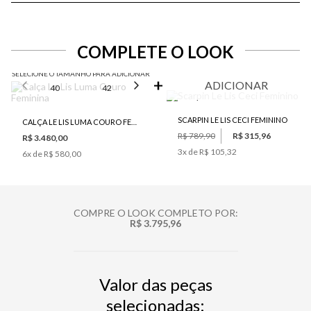
COMPLETE O LOOK
SELECIONE O TAMANHO PARA ADICIONAR
ADICIONAR
40
42
44
46
SCARPIN LE LIS CECI FEMININO
CALÇA LE LIS LUMA COURO FEMININA
R$ 789,90
R$ 315,96
R$ 3.480,00
3
x de
R$ 105,32
6
x de
R$ 580,00
COMPRE O LOOK COMPLETO POR:
R$ 3.795,96
Valor das peças
selecionadas: