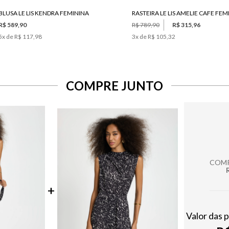
BLUSA LE LIS KENDRA FEMININA
R$ 589,90
R$ 789,90
R$ 315,96
5
x de
R$ 117,98
3
x de
R$ 105,32
COMPRE JUNTO
COMP
Valor das 