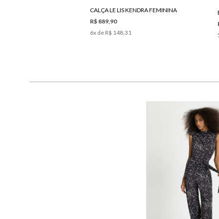
CALÇA LE LIS KENDRA FEMININA
R$ 889,90
6
x de
R$ 148,31