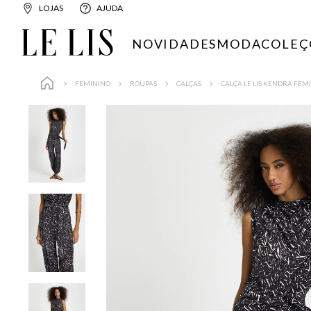
LOJAS
AJUDA
NOVIDADES
MODA
COLEÇ
FEMININO
ROUPAS
CALÇAS
CALÇA LE LIS KENDRA FEM