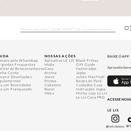
JUDA
NOSSAS AÇÕES
BAIXE O APP
mpre pelo WhatsApp
Aplicativo LE LIS
Black Friday
rguntas Frequentes
Moda
Gift Guide
Aproveite bene
ntral de Relacionamento
Casa
Namorados
nha Conta
Aroma
Japão
ocas e Devoluções
Jeans
Julián Manfredi
gulamentos
Protea
Raízes do Pará
ja um Revendedor
Cadastro
Cuidados Casa
ja um Franqueado
Bazar
Instruções Jogos
Mães
Minha Loja Le Lis
Le Lis Casa PRO
ACESSE NOSS
LE LIS
@l
@lelisblanc