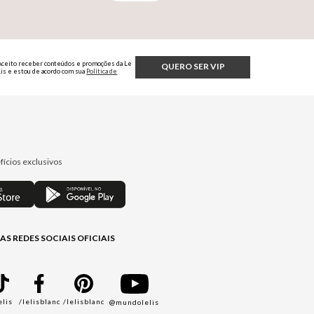
Aceito receber conteúdos e promoções da Le
QUERO SER VIP
Lis e estou de acordo com sua
Política de
Privacidade.
fícios exclusivos
AS REDES SOCIAIS OFICIAIS
elis
/lelisblanc
/lelisblanc
@mundolelis