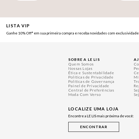
LISTA VIP
Ganhe 10% Off* em sua primeira compra e receba novidades com exclusividade
SOBRE A LE LIS
A
Quem Somos
Co
Nossas Lojas
Pe
Ética e Sustentabilidade
Ce
Políticas de Privacidade
Mi
Políticas de Governança
Tr
Painel de Privacidade
Re
Central de Preferências
Se
Moda Com Verso
Se
LOCALIZE UMA LOJA
Encontre a LE LIS mais próxima de você: