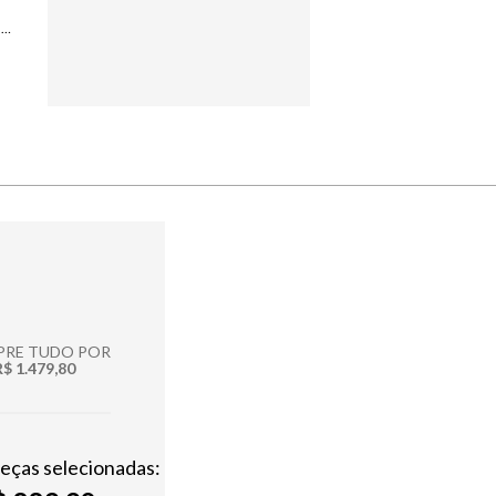
RASTEIRA LE LIS AMELIE CAFE FEMININA
RE TUDO POR
R$ 1.479,80
peças selecionadas: