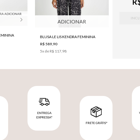
R$
RA ADICIONAR
INCL
ADICIONAR
FEMININA
BLUSA LE LIS KENDRA FEMININA
R$ 589,90
5
x de
R$ 117,98
ENTREGA
EXPRESSA*
FRETE GRÁTIS*
M