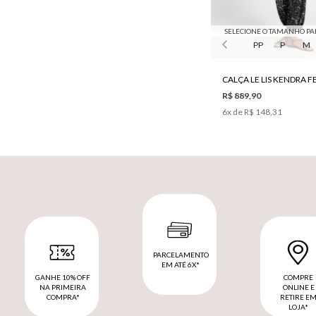
SELECIONE O TAMANHO PA
PP
P
M
CALÇA LE LIS KENDRA 
R$ 889,90
6
x de
R$ 148,31
PARCELAMENTO
EM ATÉ 6X*
GANHE 10% OFF
COMPRE
NA PRIMEIRA
ONLINE E
COMPRA*
RETIRE E
LOJA*