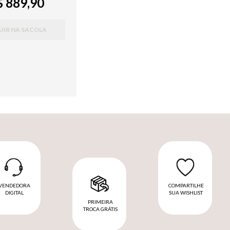
 889,90
UIR NA SACOLA
VENDEDORA
COMPARTILHE
DIGITAL
SUA WISHLIST
PRIMEIRA
TROCA GRÁTIS