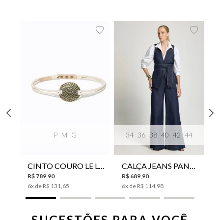
P
M
G
34
36
38
40
42
44
CINTO COURO LE LIS SUKI FEMININO
CALÇA JEANS PANTA WIDE LE LIS ISIS FEMININA
R$
789
,
90
R$
689
,
90
6
x de
R$
131
,
65
6
x de
R$
114
,
98
SUGESTÕES PARA VOCÊ