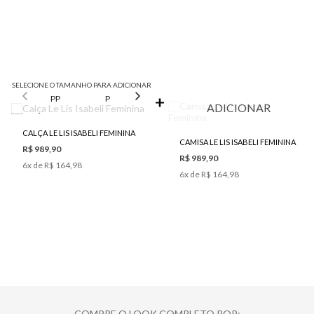
SELECIONE O TAMANHO PARA ADICIONAR
PP
P
M
G
ADICIONAR
CALÇA LE LIS ISABELI FEMININA
CAMISA LE LIS ISABELI FEMININA
R$ 989,90
R$ 989,90
6
x de
R$ 164,98
6
x de
R$ 164,98
COMPRE O LOOK COMPLETO POR: