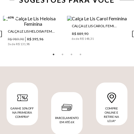
-60%
CALÇA LE LIS CAROL FEMININA
CALÇA LE LIS HELOISA FEMININA
R$ 889,90
R$ 989,90
R$ 395,96
6
x de
R$ 148,31
3
x de
R$ 131,98
GANHE 10% OFF
COMPRE
NA PRIMEIRA
ONLINE E
COMPRA*
RETIRE NA
PARCELAMENTO
LOJA*
EM ATÉ 6X