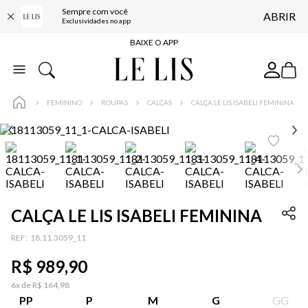
Sempre com você
ABRIR
FRETE GRÁTIS*
Exclusividades no app
BAIXE O APP
10% OFF NA PRIMEIRA COMPRA*
COMPRE ONLINE E RETIRE EM LOJA*
FEMININO
ROUPAS
CALÇAS
CALÇA LE LIS ISABELI FEMININA
ENTREGA EXPRESSA*
FRETE GRÁTIS*
BAIXE O APP
10% OFF NA PRIMEIRA COMPRA*
CALÇA LE LIS ISABELI FEMININA
:
18.11.3059_11
R$
989
,
90
6
x de
R$
164
,
98
PP
P
M
G
GG