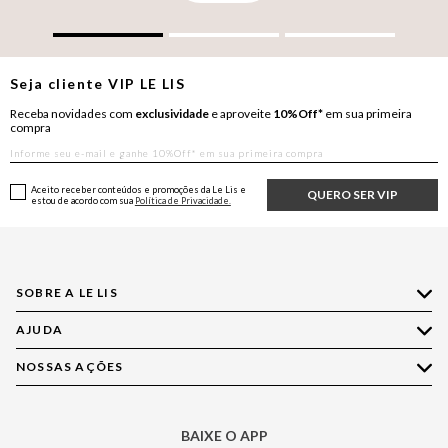
Seja cliente
VIP
LE LIS
Receba novidades com
exclusividade
e aproveite
10%Off*
em sua primeira
compra
Aceito receber conteúdos e promoções da Le Lis e
QUERO SER VIP
estou de acordo com sua
Política de Privacidade.
SOBRE A LE LIS
AJUDA
Quem Somos
Nossas Lojas
NOSSAS AÇÕES
Compre pelo WhatsApp
Ética e Sustentabilidade
Perguntas Frequentes
Aplicativo LE LIS
Política de Privacidade
Central de Relacionamento
BAIXE O APP
Moda