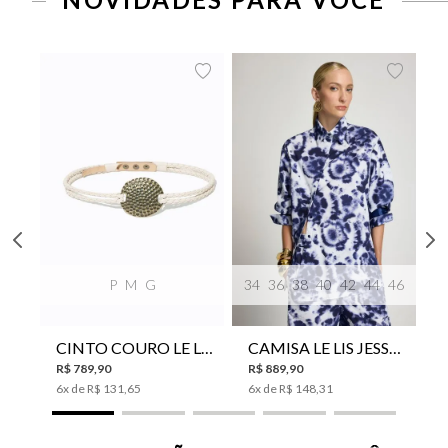
P
M
G
34
36
38
40
42
44
46
CINTO COURO LE LIS SUKI FEMININO
CAMISA LE LIS JESSICA FEMININA
R$
789
,
90
R$
889
,
90
6
x de
R$
131
,
65
6
x de
R$
148
,
31