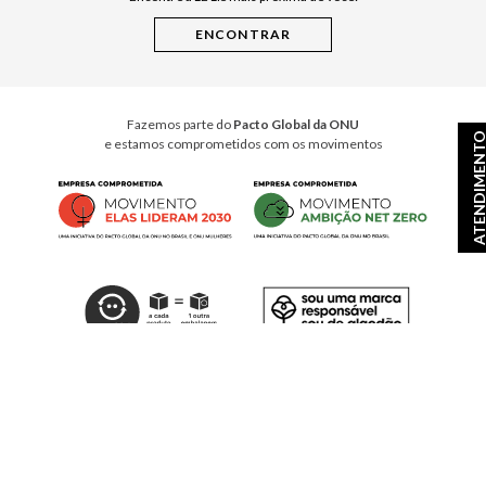
Instruções de Jogos
Minha Loja Le Lis
Le Lis Casa PRO
Fazemos parte do
Pacto Global da ONU
ATENDIMEN
e estamos comprometidos com os movimentos
© Copyright 2026
- Todos os direitos reservados. A LE LIS reserva-se no direito de corrigir ou
alterar informações como: preços, promoções e disponibilidade de estoque a qualquer momento.
Em caso de dúvidas:
0800 990 2277
Horário de Atendimento
das 8h às 20h de segunda à sábado, exceto feriados.
Rua Othão 405, Vila Leopoldina, São Paulo, SP – CEP: 05313-020
VESTE S.A. ESTILO | CNPJ: 49.669.856/0001-43