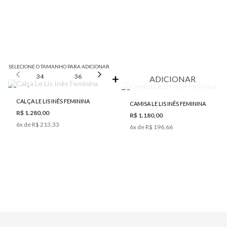
SELECIONE O TAMANHO PARA ADICIONAR
34
36
38
40
42
ADICIONAR
CALÇA LE LIS INÊS FEMININA
CAMISA LE LIS INÊS FEMININA
R$ 1.280,00
R$ 1.180,00
6
x de
R$ 213,33
6
x de
R$ 196,66