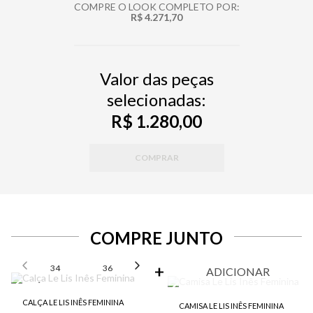
COMPRE O LOOK COMPLETO POR:
R$ 4.271,70
Valor das peças
selecionadas:
R$ 1.280,00
COMPRAR
COMPRE JUNTO
SELECIONE O TAMANHO PARA ADICIONAR
34
36
38
40
42
ADICIONAR
CALÇA LE LIS INÊS FEMININA
CAMISA LE LIS INÊS FEMININA