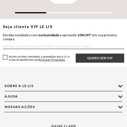
Seja cliente
VIP
LE LIS
Receba novidades com
exclusividade
e aproveite
10%Off*
em sua primeira
compra
Aceito receber conteúdos e promoções da Le Lis e
QUERO SER VIP
estou de acordo com sua
Política de Privacidade.
SOBRE A LE LIS
AJUDA
Quem Somos
Nossas Lojas
NOSSAS AÇÕES
Compre pelo WhatsApp
Ética e Sustentabilidade
Perguntas Frequentes
Aplicativo LE LIS
Política de Privacidade
Central de Relacionamento
BAIXE O APP
Moda