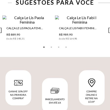
SUGESTÕES PARA VOCÊ
CALÇA LE LIS PAOLA FEMININA
CALÇA LE LIS FABI I FEMININA
R$ 889,90
R$ 989,90
6
x de
R$ 148,31
6
x de
R$ 164,98
GANHE 10% OFF
COMPRE
NA PRIMEIRA
ONLINE E
COMPRA*
RETIRE NA
PARCELAMENTO
LOJA*
EM ATÉ 6X