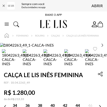
Sempre com você
ABRIR
BAIXE O APP
Exclusividades no app
10% OFF NA PRIMEIRA COMPRA*
COMPRE ONLINE E RETIRE EM LOJA*
ENTREGA EXPRESSA*
FEMININO
ROUPAS
CALÇAS
CALÇA LE LIS INÊS FEMININA
FRETE GRÁTIS*
BAIXE O APP
10% OFF NA PRIMEIRA COMPRA*
CALÇA LE LIS INÊS FEMININA
:
18.04.2263_49
…
R$
1
.
280
,
00
6
x de
R$
213
,
33
34
36
38
40
42
44
46