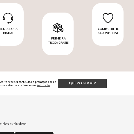
VENDEDORA
COMPARTILHE
DIGITAL
SUA WISHLIST
PRIMEIRA
TROCA GRÁTIS
Aceito receber conteúdos e promoções da Le
QUERO SER VIP
Lis e estou de acordo com sua
Política de
Privacidade.
fícios exclusivos