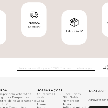
ENTREGA
EXPRESSA*
FRETE GRÁTIS*
M
JUDA
NOSSAS AÇÕES
BAIXE O APP
mpre pelo WhatsApp
Aplicativo LE LIS
Black Friday
rguntas Frequentes
Moda
Gift Guide
Aproveite bene
ntral de Relacionamento
Casa
Namorados
nha Conta
Aroma
Japão
ocas e Devoluções
Jeans
Julián Manfredi