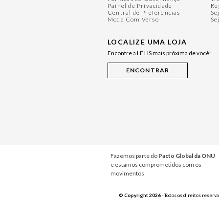
Painel de Privacidade
Re
Central de Preferências
Se
Moda Com Verso
Se
LOCALIZE UMA LOJA
Encontre a LE LIS mais próxima de você:
Fazemos parte do
Pacto Global da ONU
e estamos comprometidos com os
movimentos
© Copyright 2026
- Todos os direitos reserv