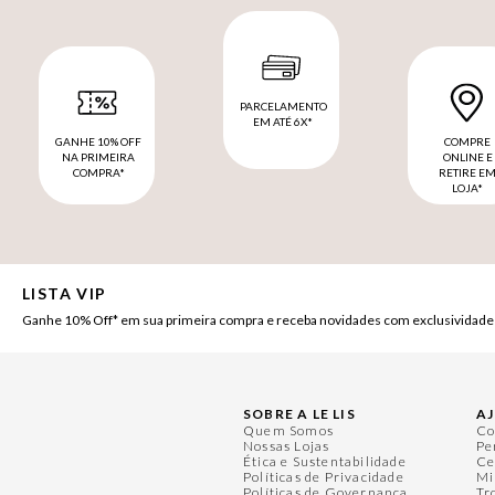
PARCELAMENTO
EM ATÉ 6X*
GANHE 10% OFF
COMPRE
NA PRIMEIRA
ONLINE E
COMPRA*
RETIRE E
LOJA*
LISTA VIP
Ganhe 10% Off* em sua primeira compra e receba novidades com exclusividade
SOBRE A LE LIS
A
Quem Somos
Co
Nossas Lojas
Pe
Ética e Sustentabilidade
Ce
Políticas de Privacidade
Mi
Políticas de Governança
Tr