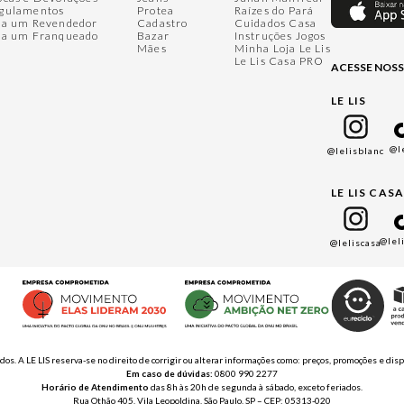
gulamentos
Protea
Raízes do Pará
ja um Revendedor
Cadastro
Cuidados Casa
ja um Franqueado
Bazar
Instruções Jogos
Mães
Minha Loja Le Lis
Le Lis Casa PRO
ACESSE NOSS
LE LIS
@l
@lelisblanc
LE LIS CAS
@lel
@leliscasa
ados. A LE LIS reserva-se no direito de corrigir ou alterar informações como: preços, promoções e 
Em caso de dúvidas:
0800 990 2277
Horário de Atendimento
das 8h às 20h de segunda à sábado, exceto feriados.
Rua Othão 405, Vila Leopoldina, São Paulo, SP – CEP: 05313-020