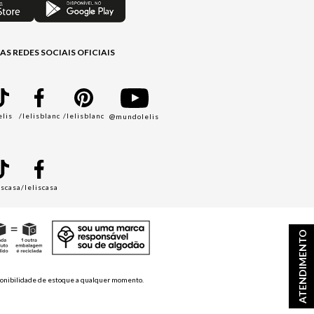
AS REDES SOCIAIS OFICIAIS
elis
/lelisblanc
/lelisblanc
@mundolelis
A
iscasa
/leliscasa
ATENDIMENTO
disponibilidade de estoque a qualquer momento.