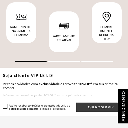
GANHE 10% OFF
COMPRE
NA PRIMEIRA
ONLINE E
COMPRA*
RETIRE NA
PARCELAMENTO
LOJA*
EM ATÉ 6X
Seja cliente
VIP
LE LIS
Receba novidades com
exclusividade
e aproveite
10%Off*
em sua primeira
compra
ATENDIMENTO
Aceito receber conteúdos e promoções da Le Lis e
QUERO SER VIP
estou de acordo com sua
Política de Privacidade.