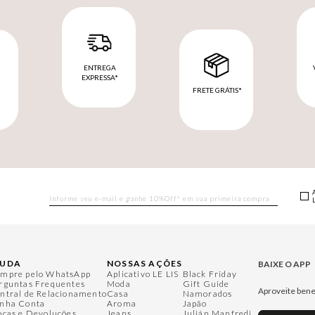
ENTREGA
EXPRESSA*
FRETE GRÁTIS*
M
JUDA
NOSSAS AÇÕES
BAIXE O APP
mpre pelo WhatsApp
Aplicativo LE LIS
Black Friday
rguntas Frequentes
Moda
Gift Guide
Aproveite bene
ntral de Relacionamento
Casa
Namorados
nha Conta
Aroma
Japão
ocas e Devoluções
Jeans
Julián Manfredi