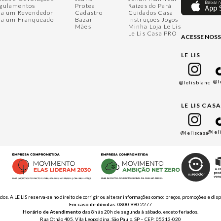
gulamentos
Protea
Raízes do Pará
ja um Revendedor
Cadastro
Cuidados Casa
ja um Franqueado
Bazar
Instruções Jogos
Mães
Minha Loja Le Lis
Le Lis Casa PRO
ACESSE NOSS
LE LIS
@l
@lelisblanc
LE LIS CAS
@lel
@leliscasa
ados. A LE LIS reserva-se no direito de corrigir ou alterar informações como: preços, promoções e 
Em caso de dúvidas:
0800 990 2277
Horário de Atendimento
das 8h às 20h de segunda à sábado, exceto feriados.
Rua Othão 405, Vila Leopoldina, São Paulo, SP – CEP: 05313-020