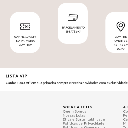
PARCELAMENTO
EM ATÉ 6X*
GANHE 10% OFF
COMPRE
NA PRIMEIRA
ONLINE E
COMPRA*
RETIRE E
LOJA*
LISTA VIP
Ganhe 10% Off* em sua primeira compra e receba novidades com exclusividade
SOBRE A LE LIS
A
Quem Somos
Co
Nossas Lojas
Pe
Ética e Sustentabilidade
Ce
Políticas de Privacidade
Mi
Políticas de Governança
Tr