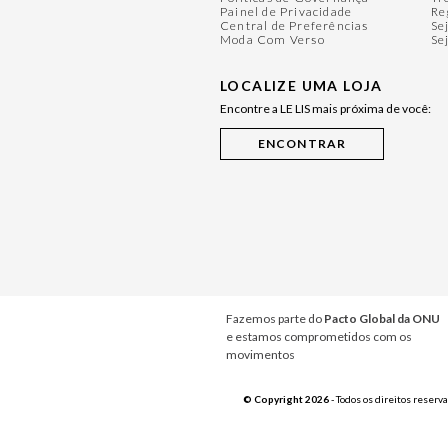
Painel de Privacidade
Re
Central de Preferências
Se
Moda Com Verso
Se
LOCALIZE UMA LOJA
Encontre a LE LIS mais próxima de você:
Fazemos parte do
Pacto Global da ONU
e estamos comprometidos com os
movimentos
© Copyright 2026
- Todos os direitos reserv