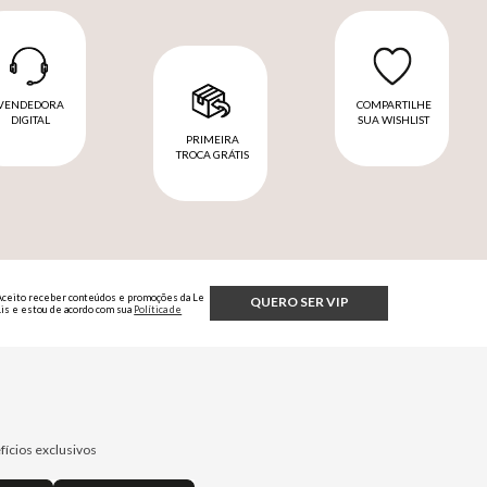
VENDEDORA
COMPARTILHE
DIGITAL
SUA WISHLIST
PRIMEIRA
TROCA GRÁTIS
Aceito receber conteúdos e promoções da Le
QUERO SER VIP
Lis e estou de acordo com sua
Política de
Privacidade.
fícios exclusivos