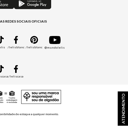
AS REDES SOCIAIS OFICIAIS
elis
/lelisblanc
/lelisblanc
@mundolelis
A
iscasa
/leliscasa
ATENDIMENTO
disponibilidade de estoque a qualquer momento.