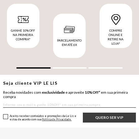
GANHE 10% OFF
COMPRE
NA PRIMEIRA
ONLINE E
COMPRA*
RETIRE NA
PARCELAMENTO
LOJA*
EM ATÉ 6X
Seja cliente
VIP
LE LIS
Receba novidades com
exclusividade
e aproveite
10%Off*
em sua primeira
compra
Aceito receber conteúdos e promoções da Le Lis e
QUERO SER VIP
estou de acordo com sua
Política de Privacidade.