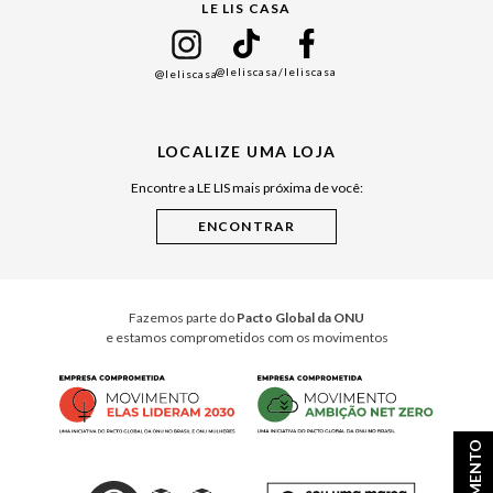
LE LIS CASA
Mães
Namorados
@leliscasa
/leliscasa
@leliscasa
Japão
Julián Manfredi
LOCALIZE UMA LOJA
Raízes do Pará
Encontre a LE LIS mais próxima de você:
Cuidados Casa
Instruções de Jogos
Minha Loja Le Lis
Le Lis Casa PRO
Fazemos parte do
Pacto Global da ONU
e estamos comprometidos com os movimentos