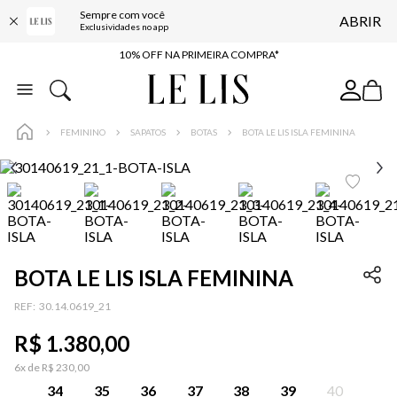
Sempre com você
ABRIR
BAIXE O APP
Exclusividades no app
10% OFF NA PRIMEIRA COMPRA*
COMPRE ONLINE E RETIRE EM LOJA*
ENTREGA EXPRESSA*
FEMININO
SAPATOS
BOTAS
BOTA LE LIS ISLA FEMININA
FRETE GRÁTIS*
BAIXE O APP
10% OFF NA PRIMEIRA COMPRA*
BOTA LE LIS ISLA FEMININA
:
30.14.0619_21
R$
1
.
380
,
00
6
x de
R$
230
,
00
34
35
36
37
38
39
40