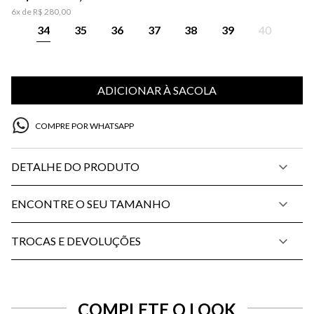
6
x de
R$
280
,
00
34
35
36
37
38
39
40
ADICIONAR À SACOLA
COMPRE POR WHATSAPP
DETALHE DO PRODUTO
ENCONTRE O SEU TAMANHO
TROCAS E DEVOLUÇÕES
COMPLETE O LOOK