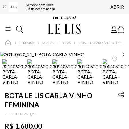
Sempre com você
ABRIR
ENTREGA EXPRESSA*
Exclusividades no app
FRETE GRÁTIS*
BAIXE O APP
10% OFF NA PRIMEIRA COMPRA*
FEMININO
SAPATOS
BOTAS
BOTA LE LIS CARLA VINHO FEMININA
BOTA LE LIS CARLA VINHO
FEMININA
:
30.14.0620_21
R$
1
.
680
,
00