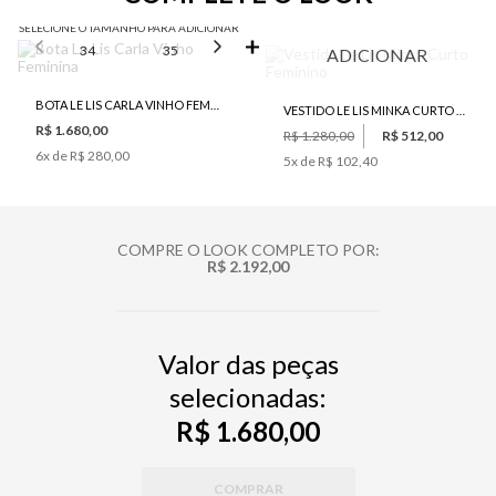
SELECIONE O TAMANHO PARA ADICIONAR
34
35
36
37
38
ADICIONAR
BOTA LE LIS CARLA VINHO FEMININA
VESTIDO LE LIS MINKA CURTO FEMININO
R$ 1.680,00
R$ 1.280,00
R$ 512,00
6
x de
R$ 280,00
5
x de
R$ 102,40
COMPRE O LOOK COMPLETO POR:
R$ 2.192,00
Valor das peças
selecionadas:
R$ 1.680,00
COMPRAR