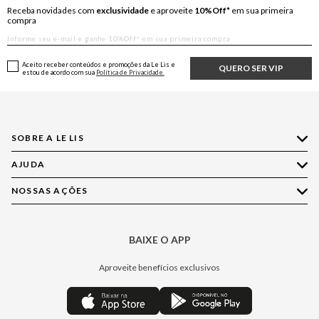
Receba novidades com
exclusividade
e aproveite
10%Off*
em sua primeira
compra
Aceito receber conteúdos e promoções da Le Lis e
QUERO SER VIP
estou de acordo com sua
Política de Privacidade.
SOBRE A LE LIS
AJUDA
Quem Somos
Nossas Lojas
NOSSAS AÇÕES
Compre pelo WhatsApp
Ética e Sustentabilidade
Perguntas Frequentes
Aplicativo LE LIS
Política de Privacidade
Central de Relacionamento
BAIXE O APP
Moda
Política de Governança
Minha Conta
Casa
Aproveite benefícios exclusivos
Painel de Privacidade
Trocas e Devoluções
Aroma
Central de Preferências
Regulamentos
Jeans