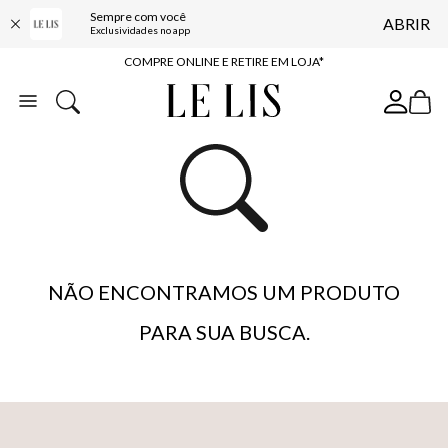
Sempre com você
ABRIR
10% OFF NA PRIMEIRA COMPRA*
Exclusividades no app
COMPRE ONLINE E RETIRE EM LOJA*
ENTREGA EXPRESSA*
FRETE GRÁTIS*
BAIXE O APP
10% OFF NA PRIMEIRA COMPRA*
NÃO ENCONTRAMOS UM PRODUTO
PARA SUA BUSCA.