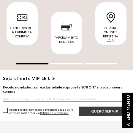
GANHE 10% OFF
COMPRE
NA PRIMEIRA
ONLINE E
COMPRA*
RETIRE NA
PARCELAMENTO
LOJA*
EM ATÉ 6X
Seja cliente
VIP
LE LIS
Receba novidades com
exclusividade
e aproveite
10%Off*
em sua primeira
compra
ATENDIMENTO
Aceito receber conteúdos e promoções da Le Lis e
QUERO SER VIP
estou de acordo com sua
Política de Privacidade.