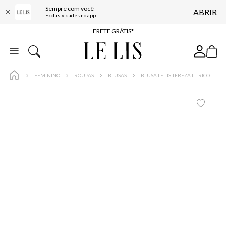
Sempre com você
ABRIR
ENTREGA EXPRESSA*
Exclusividades no app
FRETE GRÁTIS*
BAIXE O APP
10% OFF NA PRIMEIRA COMPRA*
FEMININO
ROUPAS
BLUSAS
BLUSA LE LIS TEREZA II TRICOT FEMININA