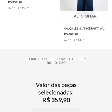
R$ 359,90
3
x de
R$ 119,96
ADICIONAR
CALÇA LE LIS JANICE PANTA WIDE JEANS FEMININA
R$ 689,90
6
x de
R$ 114,98
COMPRE O LOOK COMPLETO POR:
R$ 1.049,80
Valor das peças
selecionadas:
R$ 359,90