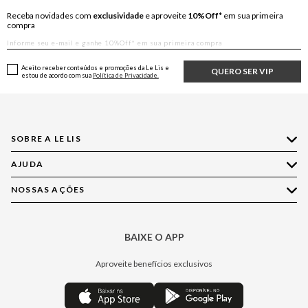
Receba novidades com
exclusividade
e aproveite
10%Off*
em sua primeira
compra
Aceito receber conteúdos e promoções da Le Lis e
QUERO SER VIP
estou de acordo com sua
Política de Privacidade.
SOBRE A LE LIS
AJUDA
Quem Somos
Nossas Lojas
NOSSAS AÇÕES
Compre pelo WhatsApp
Ética e Sustentabilidade
Perguntas Frequentes
Aplicativo LE LIS
Política de Privacidade
Central de Relacionamento
BAIXE O APP
Moda
Política de Governança
Minha Conta
Casa
Aproveite benefícios exclusivos
Painel de Privacidade
Trocas e Devoluções
Aroma
Central de Preferências
Regulamentos
Jeans