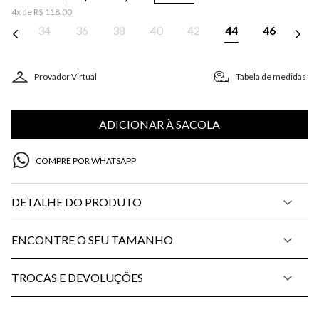
4
x de
R$
118
,
00
34
36
38
40
42
44
46
Provador Virtual
Tabela de medidas
ADICIONAR À SACOLA
COMPRE POR WHATSAPP
DETALHE DO PRODUTO
ENCONTRE O SEU TAMANHO
TROCAS E DEVOLUÇÕES