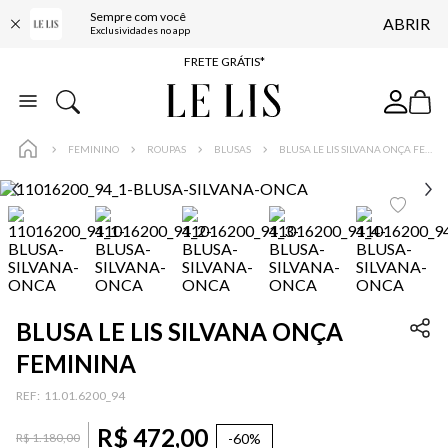
Sempre com você
ABRIR
ENTREGA EXPRESSA*
Exclusividades no app
FRETE GRÁTIS*
BAIXE O APP
10% OFF NA PRIMEIRA COMPRA*
FEMININO
ROUPAS
BLUSAS
BLUSA LE LIS SILVANA ONÇA FEMININA
BLUSA LE LIS SILVANA ONÇA
FEMININA
:
11.01.6200_94
R$
472
,
00
-
60%
R$
1
.
180
,
00