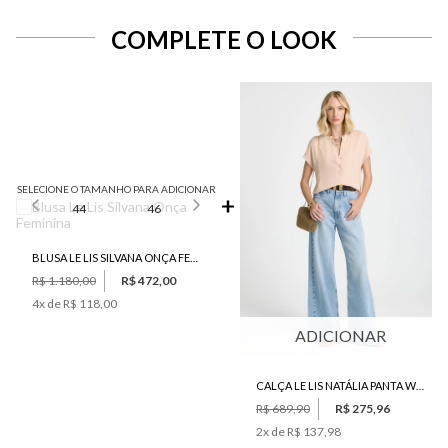
COMPLETE O LOOK
SELECIONE O TAMANHO PARA ADICIONAR
44
46
BLUSA LE LIS SILVANA ONÇA FEMININA
R$ 1.180,00
R$ 472,00
4
x de
R$ 118,00
ADICIONAR
CALÇA LE LIS NATÁLIA PANTA WIDE JEANS FEMININA
R$ 689,90
R$ 275,96
2
x de
R$ 137,98