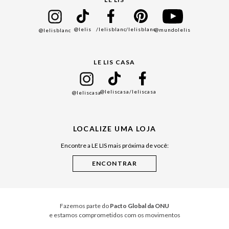
Bazar
@lelis
/lelisblanc
/lelisblanc
@mundolelis
@lelisblanc
Black Friday
Gift Guide
LE LIS CASA
Mães
Namorados
@leliscasa
/leliscasa
@leliscasa
Japão
Julián Manfredi
LOCALIZE UMA LOJA
Raízes do Pará
Encontre a LE LIS mais próxima de você:
Cuidados Casa
Instruções de Jogos
Minha Loja Le Lis
Le Lis Casa PRO
Fazemos parte do
Pacto Global da ONU
e estamos comprometidos com os movimentos