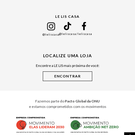
Gift Guide
LE LIS CASA
Mães
Namorados
@leliscasa
/leliscasa
@leliscasa
Japão
Julián Manfredi
LOCALIZE UMA LOJA
Raízes do Pará
Encontre a LE LIS mais próxima de você:
Cuidados Casa
Instruções de Jogos
Minha Loja Le Lis
Le Lis Casa PRO
Fazemos parte do
Pacto Global da ONU
e estamos comprometidos com os movimentos