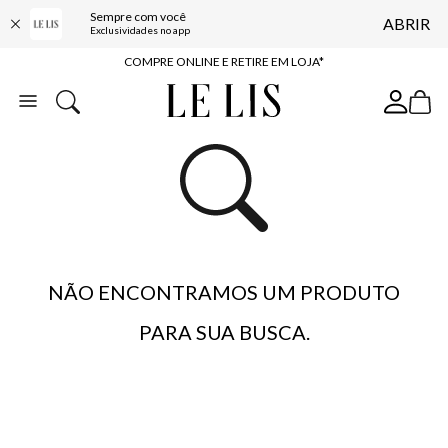
Sempre com você
ABRIR
10% OFF NA PRIMEIRA COMPRA*
Exclusividades no app
COMPRE ONLINE E RETIRE EM LOJA*
ENTREGA EXPRESSA*
FRETE GRÁTIS*
BAIXE O APP
10% OFF NA PRIMEIRA COMPRA*
NÃO ENCONTRAMOS UM PRODUTO
PARA SUA BUSCA.