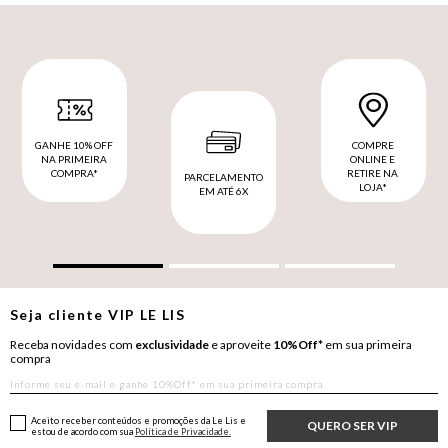
GANHE 10% OFF
COMPRE
NA PRIMEIRA
ONLINE E
COMPRA*
RETIRE NA
PARCELAMENTO
LOJA*
EM ATÉ 6X
Seja cliente
VIP
LE LIS
Receba novidades com
exclusividade
e aproveite
10%Off*
em sua primeira
compra
Aceito receber conteúdos e promoções da Le Lis e
QUERO SER VIP
estou de acordo com sua
Política de Privacidade.