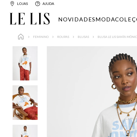
LOJAS
AJUDA
NOVIDADES
MODA
COLEÇ
FEMININO
ROUPAS
BLUSAS
BLUSA LE LIS SANTA MÔNI