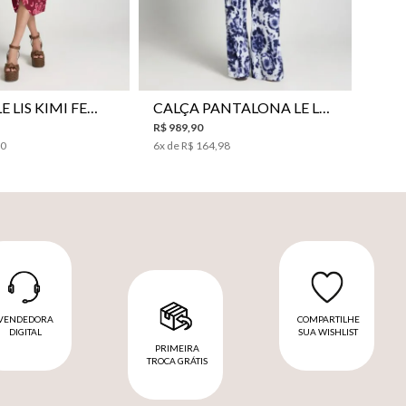
VESTIDO LE LIS KIMI FEMININO
CALÇA PANTALONA LE LIS JESSICA FEMININA
R$
989
,
90
00
6
x de
R$
164
,
98
VENDEDORA
COMPARTILHE
DIGITAL
SUA WISHLIST
PRIMEIRA
TROCA GRÁTIS