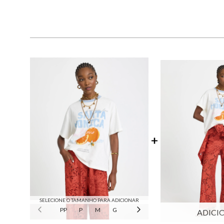
SELECIONE O TAMANHO PARA ADICIONAR
PP
P
M
G
GG
ADICI