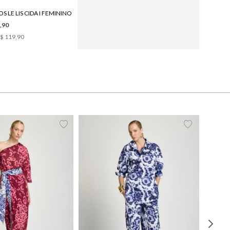
S LE LIS CIDA I FEMININO
COLAR LE LIS JANA FEMININO
,90
R$ 289,90
$ 119,90
2
x de
R$ 144,95
38
40
42
44
PP
P
M
G