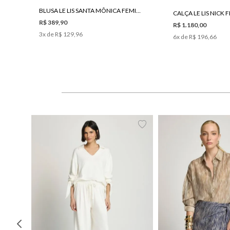
BLUSA LE LIS SANTA MÔNICA FEMININA
CALÇA LE LIS NICK 
R$ 389,90
R$ 1.180,00
3
x de
R$ 129,96
6
x de
R$ 196,66
PP
P
M
G
34
36
38
40