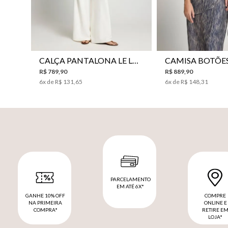
CALÇA PANTALONA LE LIS HORI FEMININA
R$
789
,
90
R$
889
,
90
6
x de
R$
131
,
65
6
x de
R$
148
,
31
PARCELAMENTO
EM ATÉ 6X*
GANHE 10% OFF
COMPRE
NA PRIMEIRA
ONLINE E
COMPRA*
RETIRE E
LOJA*