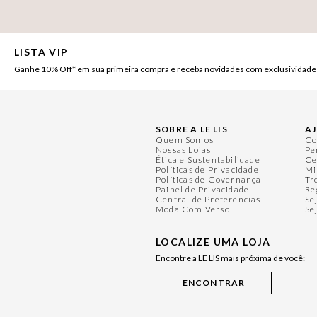
LISTA VIP
Ganhe 10% Off* em sua primeira compra e receba novidades com exclusividade
SOBRE A LE LIS
A
Quem Somos
Co
Nossas Lojas
Pe
Ética e Sustentabilidade
Ce
Políticas de Privacidade
Mi
Políticas de Governança
Tr
Painel de Privacidade
Re
Central de Preferências
Se
Moda Com Verso
Se
LOCALIZE UMA LOJA
Encontre a LE LIS mais próxima de você: