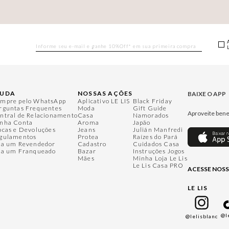
JUDA
NOSSAS AÇÕES
BAIXE O APP
mpre pelo WhatsApp
Aplicativo LE LIS
Black Friday
rguntas Frequentes
Moda
Gift Guide
Aproveite bene
ntral de Relacionamento
Casa
Namorados
nha Conta
Aroma
Japão
ocas e Devoluções
Jeans
Julián Manfredi
gulamentos
Protea
Raízes do Pará
ja um Revendedor
Cadastro
Cuidados Casa
ja um Franqueado
Bazar
Instruções Jogos
Mães
Minha Loja Le Lis
Le Lis Casa PRO
ACESSE NOSS
LE LIS
@l
@lelisblanc