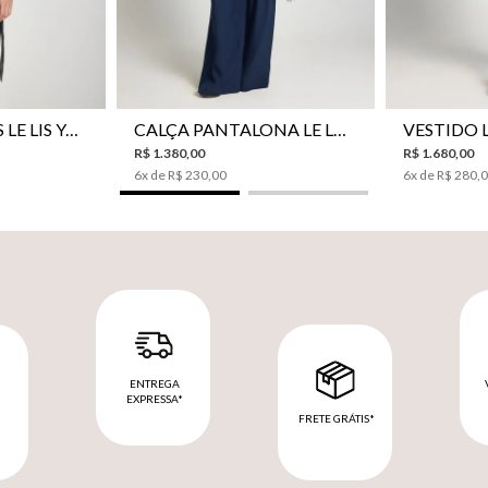
CAMISA BOTÕES LE LIS YANNA FEMININA
CALÇA PANTALONA LE LIS SAKURA II FEMININA
R$
1
.
380
,
00
R$
1
.
680
,
00
6
x de
R$
230
,
00
6
x de
R$
280
,
ENTREGA
EXPRESSA*
FRETE GRÁTIS*
M