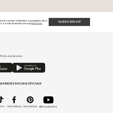
Aceito receber conteúdos e promoções da Le
QUERO SER VIP
Lis e estou de acordo com sua
Política de
Privacidade.
fícios exclusivos
AS REDES SOCIAIS OFICIAIS
elis
/lelisblanc
/lelisblanc
@mundolelis