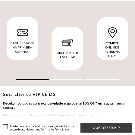
GANHE 10% OFF
COMPRE
NA PRIMEIRA
ONLINE E
COMPRA*
RETIRE NA
PARCELAMENTO
LOJA*
EM ATÉ 6X
Seja cliente
VIP
LE LIS
Receba novidades com
exclusividade
e aproveite
10%Off*
em sua primeira
compra
Aceito receber conteúdos e promoções da Le Lis e
QUERO SER VIP
estou de acordo com sua
Política de Privacidade.