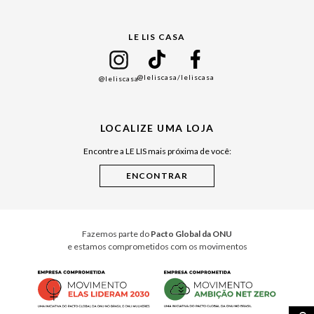
Gift Guide
LE LIS CASA
Mães
Namorados
@leliscasa
/leliscasa
@leliscasa
Japão
Julián Manfredi
LOCALIZE UMA LOJA
Raízes do Pará
Encontre a LE LIS mais próxima de você:
Cuidados Casa
Instruções de Jogos
Minha Loja Le Lis
Le Lis Casa PRO
Fazemos parte do
Pacto Global da ONU
e estamos comprometidos com os movimentos