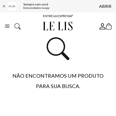
Sempre com você
ABRIR
COMPRE ONLINE E RETIRE EM LOJA*
Exclusividades no app
ENTREGA EXPRESSA*
FRETE GRÁTIS*
BAIXE O APP
10% OFF NA PRIMEIRA COMPRA*
NÃO ENCONTRAMOS UM PRODUTO
PARA SUA BUSCA.