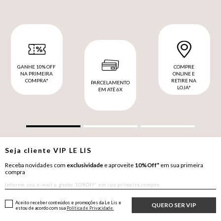
GANHE 10% OFF
COMPRE
NA PRIMEIRA
ONLINE E
COMPRA*
RETIRE NA
PARCELAMENTO
LOJA*
EM ATÉ 6X
Seja cliente
VIP
LE LIS
Receba novidades com
exclusividade
e aproveite
10%Off*
em sua primeira
compra
Aceito receber conteúdos e promoções da Le Lis e
QUERO SER VIP
estou de acordo com sua
Política de Privacidade.