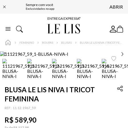
Sempre com você
ABRIR
COMPRE ONLINE E RETIRE EM LOJA*
Exclusividades no app
ENTREGA EXPRESSA*
FRETE GRÁTIS*
BAIXE O APP
FEMININO
ROUPAS
BLUSAS
BLUSA LE LIS NIVA I TRICOT FEMININA
10% OFF NA PRIMEIRA COMPRA*
BLUSA LE LIS NIVA I TRICOT
FEMININA
…
:
11.12.1967_59
R$
589
,
90
5
x de
R$
117
,
98