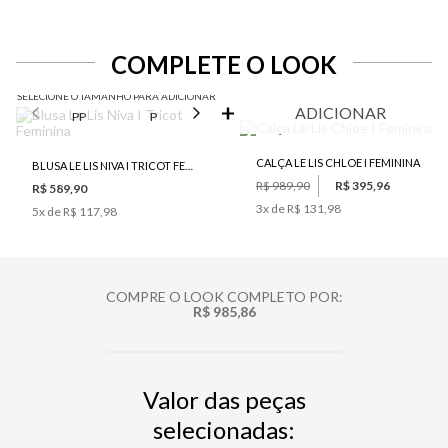
COMPLETE O LOOK
SELECIONE O TAMANHO PARA ADICIONAR
ADICIONAR
PP
P
M
G
CALÇA LE LIS CHLOE I FEMININA
BLUSA LE LIS NIVA I TRICOT FEMININA
R$ 989,90
R$ 395,96
R$ 589,90
3
x de
R$ 131,98
5
x de
R$ 117,98
COMPRE O LOOK COMPLETO POR:
R$ 985,86
Valor das peças
selecionadas: