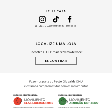
Gift Guide
LE LIS CASA
Mães
Namorados
@leliscasa
/leliscasa
@leliscasa
Japão
Julián Manfredi
LOCALIZE UMA LOJA
Raízes do Pará
Encontre a LE LIS mais próxima de você:
Cuidados Casa
Instruções de Jogos
Minha Loja Le Lis
Le Lis Casa PRO
Fazemos parte do
Pacto Global da ONU
e estamos comprometidos com os movimentos