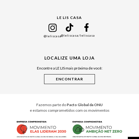
Gift Guide
LE LIS CASA
Mães
Namorados
@leliscasa
/leliscasa
@leliscasa
Japão
Julián Manfredi
LOCALIZE UMA LOJA
Raízes do Pará
Encontre a LE LIS mais próxima de você:
Cuidados Casa
Instruções de Jogos
Minha Loja Le Lis
Le Lis Casa PRO
Fazemos parte do
Pacto Global da ONU
e estamos comprometidos com os movimentos