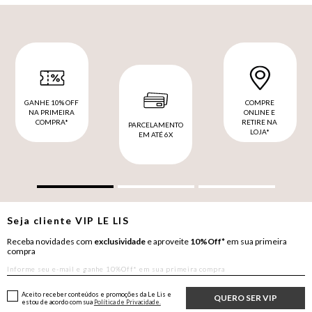
GANHE 10% OFF
COMPRE
NA PRIMEIRA
ONLINE E
COMPRA*
RETIRE NA
PARCELAMENTO
LOJA*
EM ATÉ 6X
Seja cliente
VIP
LE LIS
Receba novidades com
exclusividade
e aproveite
10%Off*
em sua primeira
compra
Aceito receber conteúdos e promoções da Le Lis e
QUERO SER VIP
estou de acordo com sua
Política de Privacidade.