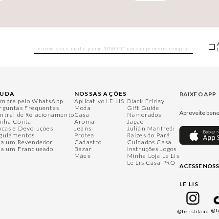
JUDA
NOSSAS AÇÕES
BAIXE O APP
mpre pelo WhatsApp
Aplicativo LE LIS
Black Friday
rguntas Frequentes
Moda
Gift Guide
Aproveite bene
ntral de Relacionamento
Casa
Namorados
nha Conta
Aroma
Japão
ocas e Devoluções
Jeans
Julián Manfredi
gulamentos
Protea
Raízes do Pará
ja um Revendedor
Cadastro
Cuidados Casa
ja um Franqueado
Bazar
Instruções Jogos
Mães
Minha Loja Le Lis
Le Lis Casa PRO
ACESSE NOSS
LE LIS
@l
@lelisblanc