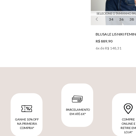
SELECIONE O TAMANHO PA
34
36
38
BLUSA LE LIS NIKI FEMI
R$ 889,90
6
x de
R$ 148,31
PARCELAMENTO
EM ATÉ 6X*
GANHE 10% OFF
COMPRE
NA PRIMEIRA
ONLINE E
COMPRA*
RETIRE E
LOJA*