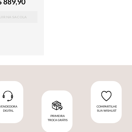
 889,90
UIR NA SACOLA
VENDEDORA
COMPARTILHE
DIGITAL
SUA WISHLIST
PRIMEIRA
TROCA GRÁTIS