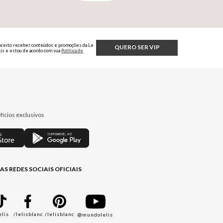
Aceito receber conteúdos e promoções da Le
QUERO SER VIP
Lis e estou de acordo com sua
Política de
Privacidade.
fícios exclusivos
AS REDES SOCIAIS OFICIAIS
elis
/lelisblanc
/lelisblanc
@mundolelis