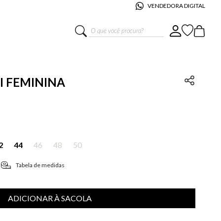
VENDEDORA DIGITAL
O que você procura?
KI FEMININA
2
44
46
48
50
Tabela de medidas
ADICIONAR À SACOLA