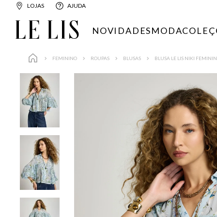
LOJAS
AJUDA
NOVIDADES
MODA
COLEÇ
FEMININO
ROUPAS
BLUSAS
BLUSA LE LIS NIKI FEMINI