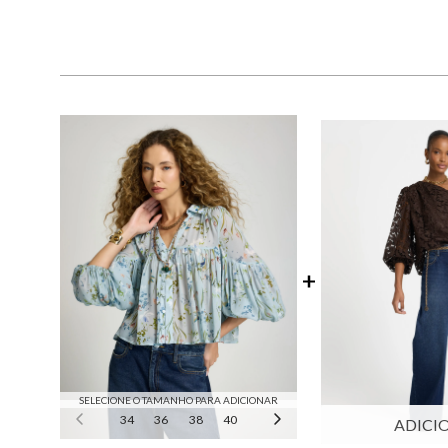
SELECIONE O TAMANHO PARA ADICIONAR
34
36
38
40
42
44
ADICI