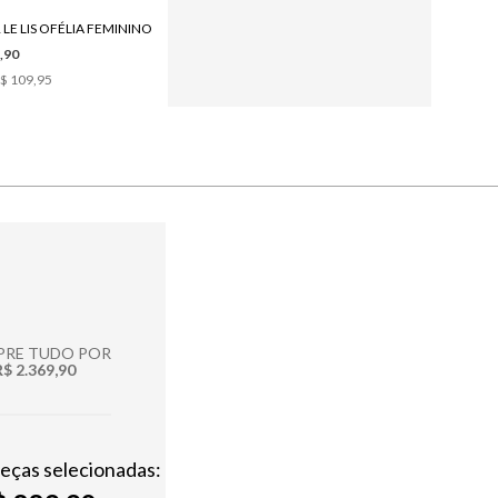
LE LIS OFÉLIA FEMININO
COLAR LE LIS JUMA FEMININO
,90
R$ 289,90
$ 109,95
2
x de
R$ 144,95
RE TUDO POR
R$ 2.369,90
peças selecionadas: