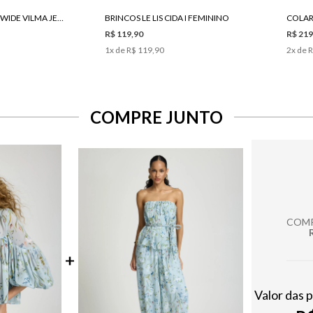
CALÇA LE LIS PANTA WIDE VILMA JEANS FEMININA
BRINCOS LE LIS CIDA I FEMININO
COLAR 
R$ 119,90
R$ 219
1
x de
R$ 119,90
2
x de
R
COMPRE JUNTO
COMP
Valor das 