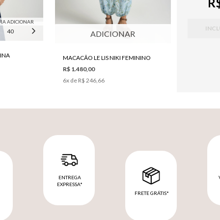
R$
RA ADICIONAR
INCL
40
42
44
ADICIONAR
NINA
MACACÃO LE LIS NIKI FEMININO
R$ 1.480,00
6
x de
R$ 246,66
ENTREGA
EXPRESSA*
FRETE GRÁTIS*
M