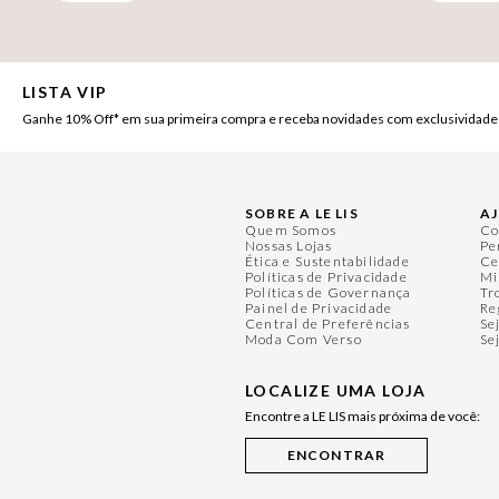
LISTA VIP
Ganhe 10% Off* em sua primeira compra e receba novidades com exclusividade
SOBRE A LE LIS
A
Quem Somos
Co
Nossas Lojas
Pe
Ética e Sustentabilidade
Ce
Políticas de Privacidade
Mi
Políticas de Governança
Tr
Painel de Privacidade
Re
Central de Preferências
Se
Moda Com Verso
Se
LOCALIZE UMA LOJA
Encontre a LE LIS mais próxima de você: