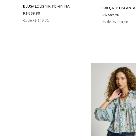
BLUSA LE LIS NIKI FEMININA
R$ 889,90
R$ 689,90
6
x de
R$ 148,31
6
x de
R$ 114,98