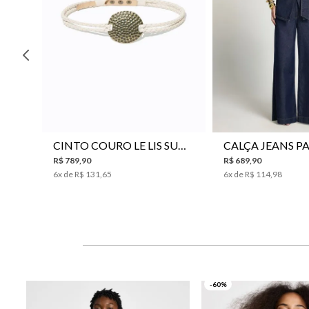
P
M
G
34
36
38
40
CINTO COURO LE LIS SUKI FEMININO
R$
789
,
90
R$
689
,
90
6
x de
R$
131
,
65
6
x de
R$
114
,
98
-60%