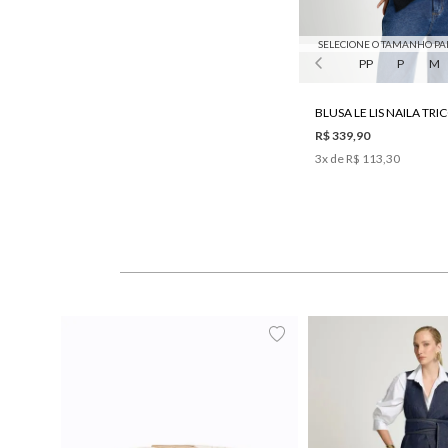
SELECIONE O TAMANHO PA
PP
P
M
R$ 339,90
3
x de
R$ 113,30