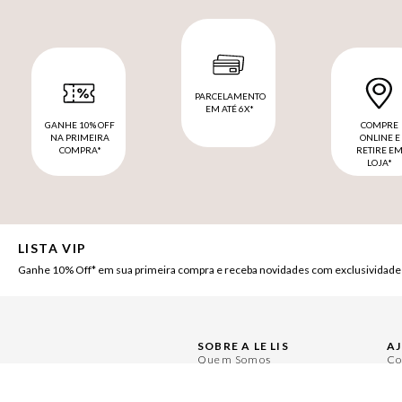
PARCELAMENTO
EM ATÉ 6X*
GANHE 10% OFF
COMPRE
NA PRIMEIRA
ONLINE E
COMPRA*
RETIRE E
LOJA*
LISTA VIP
Ganhe 10% Off* em sua primeira compra e receba novidades com exclusividade
SOBRE A LE LIS
A
Quem Somos
Co
Nossas Lojas
Pe
Ética e Sustentabilidade
Ce
Políticas de Privacidade
Mi