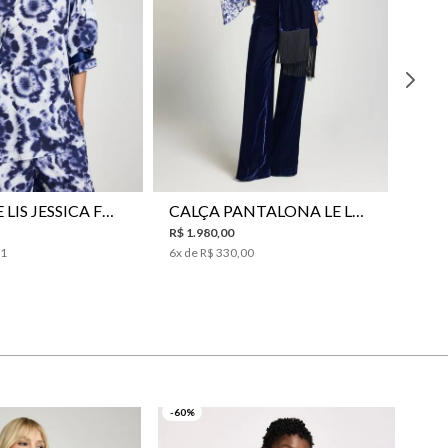
38
40
42
44
46
34
36
38
40
42
44
CAMISA LE LIS JESSICA FEMININA
CALÇA PANTALONA LE LIS SONIA FEMININA
R$
1
.
980
,
00
31
6
x de
R$
330
,
00
-60%