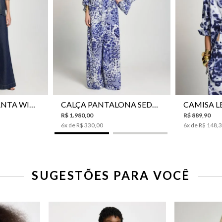
42
44
34
36
38
40
42
44
34
36
CALÇA JEANS PANTA WIDE LE LIS ISIS FEMININA
CALÇA PANTALONA SEDA LE LIS AKARI FEMININA
R$
1
.
980
,
00
R$
889
,
90
6
x de
R$
330
,
00
6
x de
R$
148
,
SUGESTÕES PARA VOCÊ