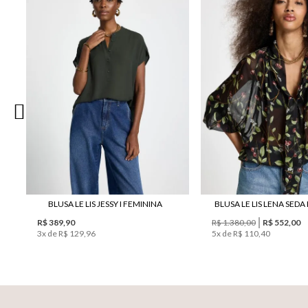
BLUSA LE LIS JESSY I FEMININA
BLUSA LE LIS LENA SEDA
R$ 389,90
R$ 1.380,00
R$ 552,00
3
x de
R$ 129,96
5
x de
R$ 110,40