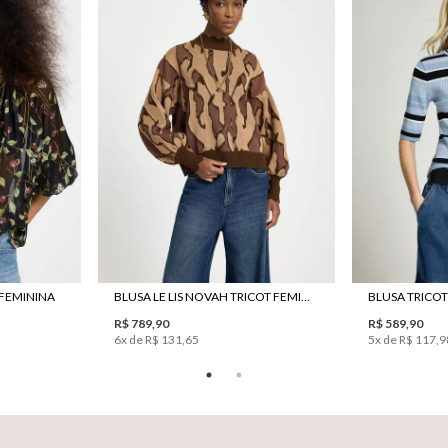
 FEMININA
BLUSA LE LIS NOVAH TRICOT FEMININA
R$ 789,90
R$ 589,90
6
x de
R$ 131,65
5
x de
R$ 117,9