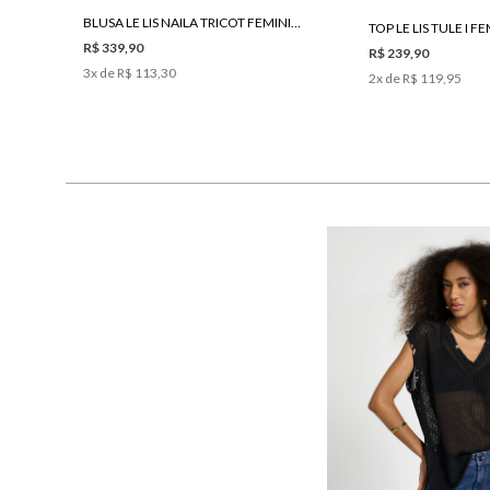
BLUSA LE LIS NAILA TRICOT FEMININA
TOP LE LIS TULE I F
R$ 339,90
R$ 239,90
3
x de
R$ 113,30
2
x de
R$ 119,95