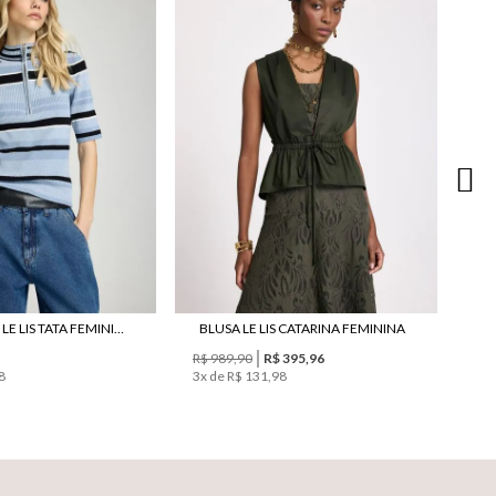
R$ 
6
x 
BLUSA TRICOT LE LIS TATA FEMININA
BLUSA LE LIS CATARINA FEMININA
R$ 989,90
R$ 395,96
8
3
x de
R$ 131,98