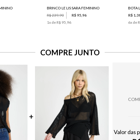
EMININO
BRINCO LE LIS SARA FEMININO
BOTA L
R$ 239,90
R$ 95,96
R$ 1.3
1
x de
R$ 95,96
6
x de
R
COMPRE JUNTO
COMP
Valor das 