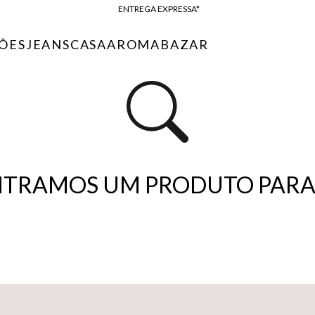
ENTREGA EXPRESSA*
FRETE GRÁTIS*
ÕES
JEANS
CASA
AROMA
BAZAR
BAIXE O APP
10% OFF NA PRIMEIRA COMPRA*
TRAMOS UM PRODUTO PARA 