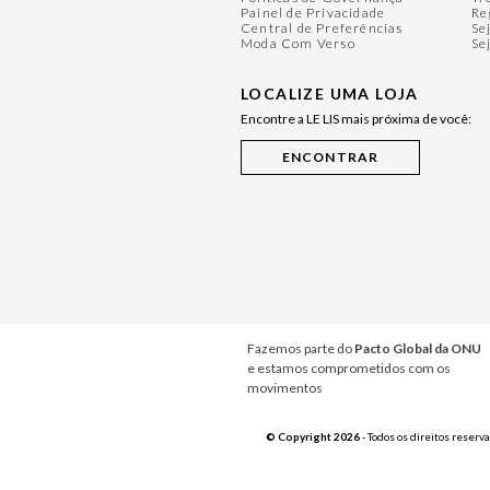
Painel de Privacidade
Re
Central de Preferências
Se
Moda Com Verso
Se
LOCALIZE UMA LOJA
Encontre a LE LIS mais próxima de você:
Fazemos parte do
Pacto Global da ONU
e estamos comprometidos com os
movimentos
© Copyright 2026
- Todos os direitos reserv