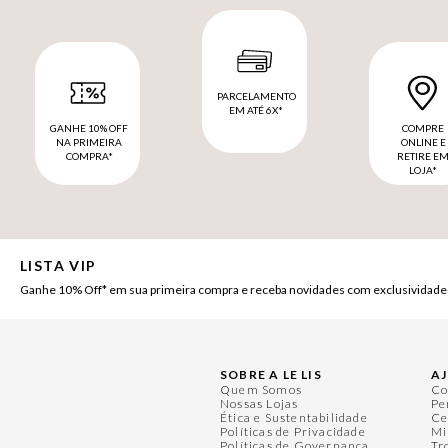
PARCELAMENTO
EM ATÉ 6X*
GANHE 10% OFF
COMPRE
NA PRIMEIRA
ONLINE E
COMPRA*
RETIRE E
LOJA*
LISTA VIP
Ganhe 10% Off* em sua primeira compra e receba novidades com exclusividade
SOBRE A LE LIS
A
Quem Somos
Co
Nossas Lojas
Pe
Ética e Sustentabilidade
Ce
Políticas de Privacidade
Mi
Políticas de Governança
Tr