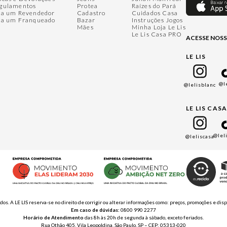
gulamentos
Protea
Raízes do Pará
ja um Revendedor
Cadastro
Cuidados Casa
ja um Franqueado
Bazar
Instruções Jogos
Mães
Minha Loja Le Lis
Le Lis Casa PRO
ACESSE NOSS
LE LIS
@l
@lelisblanc
LE LIS CAS
@lel
@leliscasa
ados. A LE LIS reserva-se no direito de corrigir ou alterar informações como: preços, promoções e 
Em caso de dúvidas:
0800 990 2277
Horário de Atendimento
das 8h às 20h de segunda à sábado, exceto feriados.
Rua Othão 405, Vila Leopoldina, São Paulo, SP – CEP: 05313-020