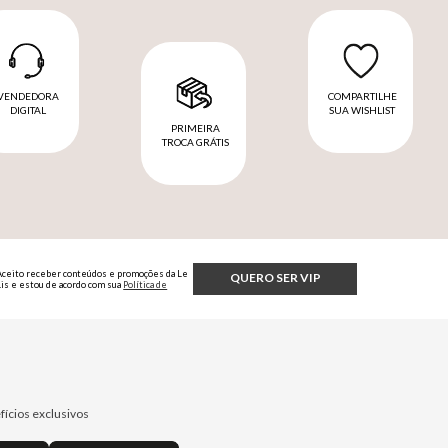
VENDEDORA
COMPARTILHE
DIGITAL
SUA WISHLIST
PRIMEIRA
TROCA GRÁTIS
Aceito receber conteúdos e promoções da Le
QUERO SER VIP
Lis e estou de acordo com sua
Política de
Privacidade.
fícios exclusivos