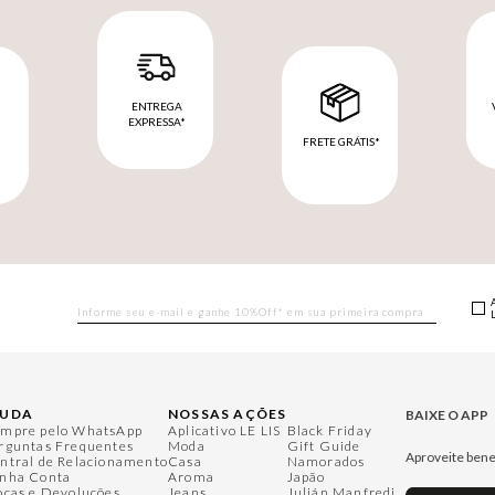
ENTREGA
EXPRESSA*
FRETE GRÁTIS*
M
JUDA
NOSSAS AÇÕES
BAIXE O APP
mpre pelo WhatsApp
Aplicativo LE LIS
Black Friday
rguntas Frequentes
Moda
Gift Guide
Aproveite bene
ntral de Relacionamento
Casa
Namorados
nha Conta
Aroma
Japão
ocas e Devoluções
Jeans
Julián Manfredi