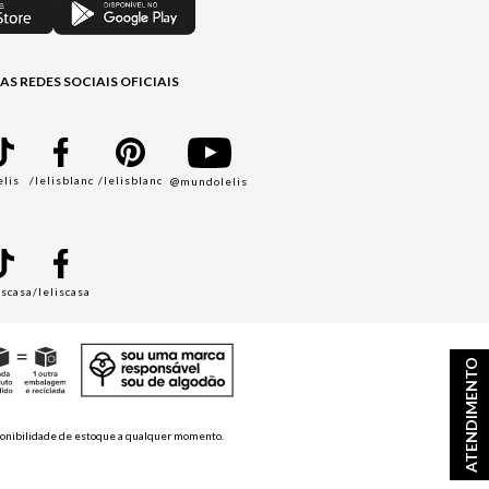
AS REDES SOCIAIS OFICIAIS
elis
/lelisblanc
/lelisblanc
@mundolelis
A
iscasa
/leliscasa
ATENDIMENTO
disponibilidade de estoque a qualquer momento.