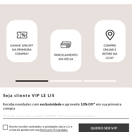
GANHE 10% OFF
COMPRE
NA PRIMEIRA
ONLINE E
COMPRA*
RETIRE NA
PARCELAMENTO
LOJA*
EM ATÉ 6X
Seja cliente
VIP
LE LIS
Receba novidades com
exclusividade
e aproveite
10%Off*
em sua primeira
compra
Aceito receber conteúdos e promoções da Le Lis e
QUERO SER VIP
estou de acordo com sua
Política de Privacidade.