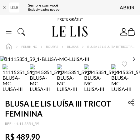
Sempre com você
ABRIR
FRETE GRÁTIS*
Exclusividades no app
BAIXE O APP
10% OFF NA PRIMEIRA COMPRA*
COMPRE ONLINE E RETIRE EM LOJA*
FEMININO
ROUPAS
BLUSAS
BLUSA LE LIS LUÍSA III TRICOT FEMININA
ENTREGA EXPRESSA*
FRETE GRÁTIS*
BAIXE O APP
10% OFF NA PRIMEIRA COMPRA*
BLUSA LE LIS LUÍSA III TRICOT
FEMININA
:
11.11.5351_59
R$
489
,
90