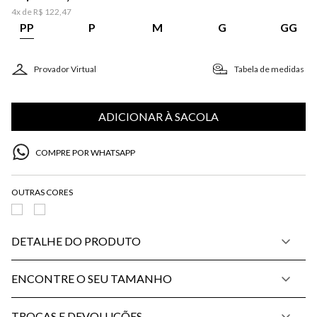
4
x de
R$
122
,
47
PP
P
M
G
GG
Provador Virtual
Tabela de medidas
ADICIONAR À SACOLA
COMPRE POR WHATSAPP
DETALHE DO PRODUTO
ENCONTRE O SEU TAMANHO
TROCAS E DEVOLUÇÕES