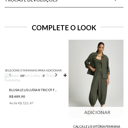
COMPLETE O LOOK
SELECIONE O TAMANHO PARA ADICIONAR
PP
P
M
G
GG
BLUSA LE LIS LUÍSA III TRICOT FEMININA
R$ 489,90
4
x de
R$ 122,47
ADICIONAR
CALÇA LE LIS VITÓRIA FEMININA