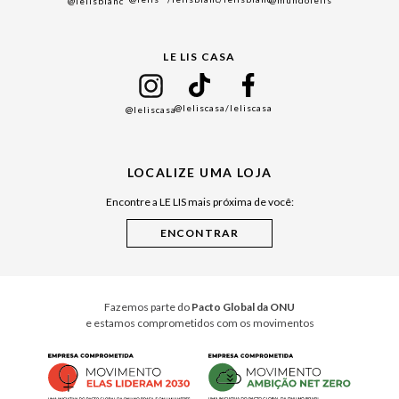
@mundolelis
@lelisblanc
Black Friday
Gift Guide
LE LIS CASA
Mães
Namorados
@leliscasa
/leliscasa
@leliscasa
Japão
Julián Manfredi
LOCALIZE UMA LOJA
Raízes do Pará
Encontre a LE LIS mais próxima de você:
Cuidados Casa
Instruções de Jogos
Minha Loja Le Lis
Le Lis Casa PRO
Fazemos parte do
Pacto Global da ONU
e estamos comprometidos com os movimentos