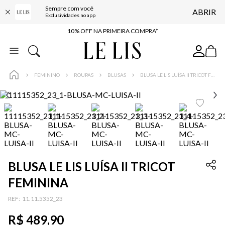
Sempre com você
ABRIR
BAIXE O APP
Exclusividades no app
10% OFF NA PRIMEIRA COMPRA*
COMPRE ONLINE E RETIRE EM LOJA*
ENTREGA EXPRESSA*
FEMININO
ROUPAS
BLUSAS
BLUSA LE LIS LUÍSA II TRICOT FEMININA
FRETE GRÁTIS*
BAIXE O APP
10% OFF NA PRIMEIRA COMPRA*
BLUSA LE LIS LUÍSA II TRICOT
FEMININA
:
11.11.5352_23
R$
489
,
90