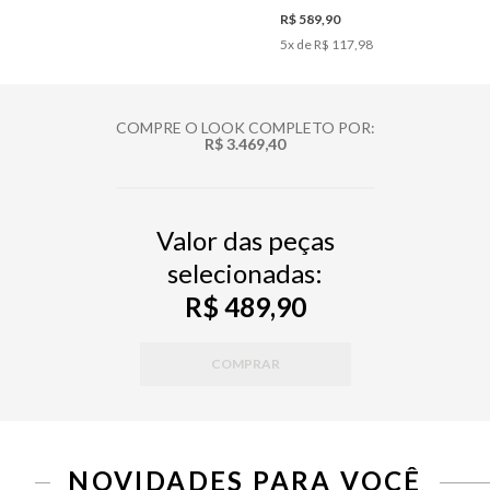
R$ 589,90
5
x de
R$ 117,98
COMPRE O LOOK COMPLETO POR:
R$ 3.469,40
Valor das peças
selecionadas:
R$ 489,90
COMPRAR
PP
P
M
G
34
36
38
40
42
44
46
NOVIDADES PARA VOCÊ