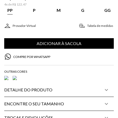
4
x de
R$
122
,
47
PP
P
M
G
GG
Provador Virtual
Tabela de medidas
ADICIONAR À SACOLA
COMPRE POR WHATSAPP
DETALHE DO PRODUTO
ENCONTRE O SEU TAMANHO
TROCAS E DEVOLUÇÕES