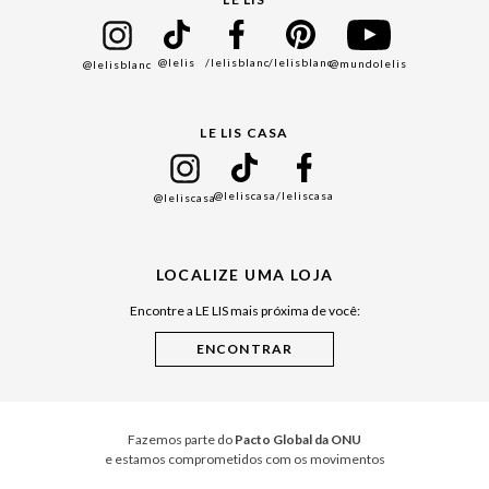
Bazar
@lelis
/lelisblanc
/lelisblanc
@mundolelis
@lelisblanc
Black Friday
Gift Guide
LE LIS CASA
Mães
Namorados
@leliscasa
/leliscasa
@leliscasa
Japão
Julián Manfredi
LOCALIZE UMA LOJA
Raízes do Pará
Encontre a LE LIS mais próxima de você:
Cuidados Casa
Instruções de Jogos
Minha Loja Le Lis
Le Lis Casa PRO
Fazemos parte do
Pacto Global da ONU
e estamos comprometidos com os movimentos