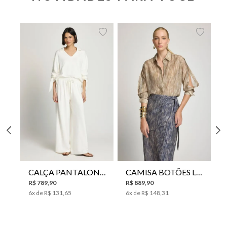
CALÇA PANTALONA LE LIS HORI FEMININA
CAMISA BOTÕES LE LIS YANNA FEMININA
R$
789
,
90
R$
889
,
90
6
x de
R$
131
,
65
6
x de
R$
148
,
31