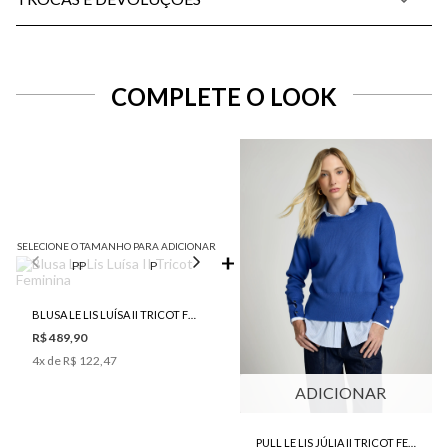
COMPLETE O LOOK
SELECIONE O TAMANHO PARA ADICIONAR
PP
P
M
G
GG
BLUSA LE LIS LUÍSA II TRICOT FEMININA
R$ 489,90
4
x de
R$ 122,47
ADICIONAR
PULL LE LIS JÚLIA II TRICOT FEMININO