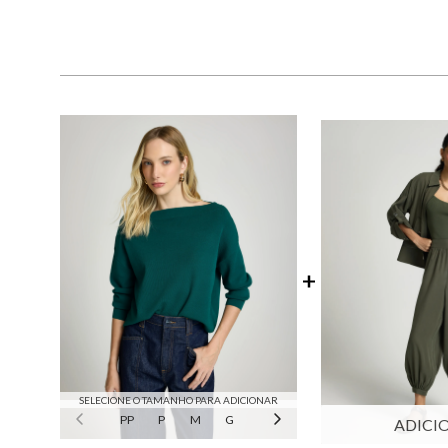
SELECIONE O TAMANHO PARA ADICIONAR
PP
P
M
G
GG
ADICI