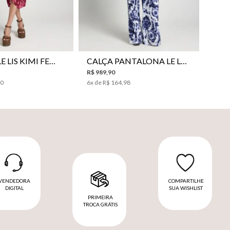
VESTIDO LE LIS KIMI FEMININO
CALÇA PANTALONA LE LIS JESSICA FEMININA
R$
989
,
90
00
6
x de
R$
164
,
98
VENDEDORA
COMPARTILHE
DIGITAL
SUA WISHLIST
PRIMEIRA
TROCA GRÁTIS