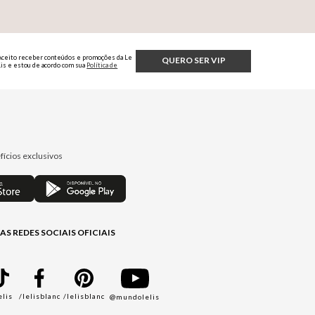
Aceito receber conteúdos e promoções da Le
QUERO SER VIP
Lis e estou de acordo com sua
Política de
Privacidade.
fícios exclusivos
AS REDES SOCIAIS OFICIAIS
elis
/lelisblanc
/lelisblanc
@mundolelis