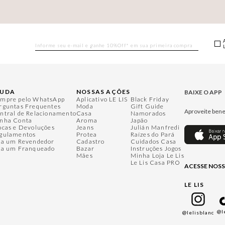
JUDA
NOSSAS AÇÕES
BAIXE O APP
mpre pelo WhatsApp
Aplicativo LE LIS
Black Friday
rguntas Frequentes
Moda
Gift Guide
Aproveite bene
ntral de Relacionamento
Casa
Namorados
nha Conta
Aroma
Japão
ocas e Devoluções
Jeans
Julián Manfredi
gulamentos
Protea
Raízes do Pará
ja um Revendedor
Cadastro
Cuidados Casa
ja um Franqueado
Bazar
Instruções Jogos
Mães
Minha Loja Le Lis
Le Lis Casa PRO
ACESSE NOSS
LE LIS
@l
@lelisblanc