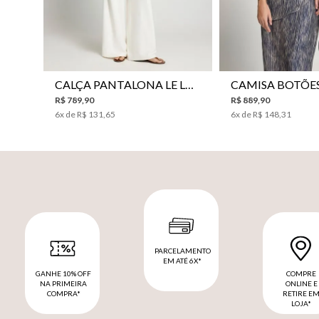
CALÇA PANTALONA LE LIS HORI FEMININA
R$
789
,
90
R$
889
,
90
6
x de
R$
131
,
65
6
x de
R$
148
,
31
PARCELAMENTO
EM ATÉ 6X*
GANHE 10% OFF
COMPRE
NA PRIMEIRA
ONLINE E
COMPRA*
RETIRE E
LOJA*