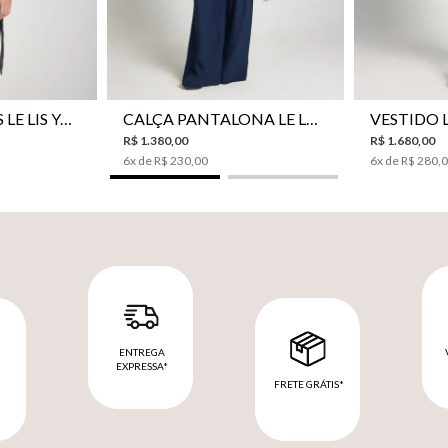
CAMISA BOTÕES LE LIS YANNA FEMININA
CALÇA PANTALONA LE LIS SAKURA II FEMININA
R$
1
.
380
,
00
R$
1
.
680
,
00
6
x de
R$
230
,
00
6
x de
R$
280
,
ENTREGA
EXPRESSA*
FRETE GRÁTIS*
M