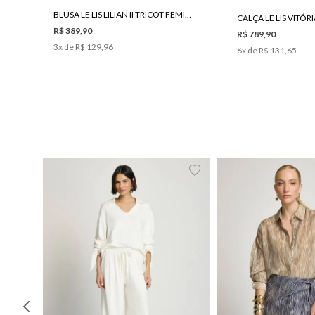
BLUSA LE LIS LILIAN II TRICOT FEMININA
CALÇA LE LIS VITÓR
R$ 389,90
R$ 789,90
3
x de
R$ 129,96
6
x de
R$ 131,65
PP
P
M
G
34
36
38
40