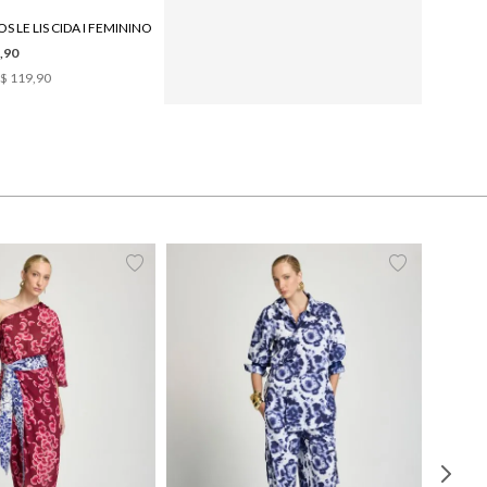
S LE LIS CIDA I FEMININO
SCARPIN LE LIS RENATA FEMININO
,90
R$ 989,90
$ 119,90
6
x de
R$ 164,98
38
40
42
44
PP
P
M
G