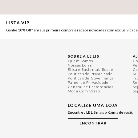
LISTA VIP
Ganhe 10% Off* em sua primeira compra e receba novidades com exclusividade
SOBRE A LE LIS
A
Quem Somos
Co
Nossas Lojas
Pe
Ética e Sustentabilidade
Ce
Políticas de Privacidade
Mi
Políticas de Governança
Tr
Painel de Privacidade
Re
Central de Preferências
Se
Moda Com Verso
Se
LOCALIZE UMA LOJA
Encontre a LE LIS mais próxima de você: