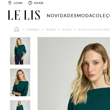
LOJAS
AJUDA
NOVIDADES
MODA
COLEÇ
FEMININO
ROUPAS
BLUSAS
BLUSA LE LIS LILIAN II TR