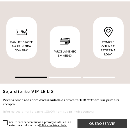
GANHE 10% OFF
COMPRE
NA PRIMEIRA
ONLINE E
COMPRA*
RETIRE NA
PARCELAMENTO
LOJA*
EM ATÉ 6X
Seja cliente
VIP
LE LIS
Receba novidades com
exclusividade
e aproveite
10%Off*
em sua primeira
compra
Aceito receber conteúdos e promoções da Le Lis e
QUERO SER VIP
estou de acordo com sua
Política de Privacidade.