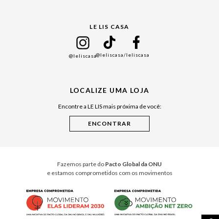
Gift Guide
LE LIS CASA
Mães
Namorados
@leliscasa
/leliscasa
@leliscasa
Japão
Julián Manfredi
LOCALIZE UMA LOJA
Raízes do Pará
Encontre a LE LIS mais próxima de você:
Cuidados Casa
Instruções de Jogos
Minha Loja Le Lis
Le Lis Casa PRO
Fazemos parte do
Pacto Global da ONU
e estamos comprometidos com os movimentos