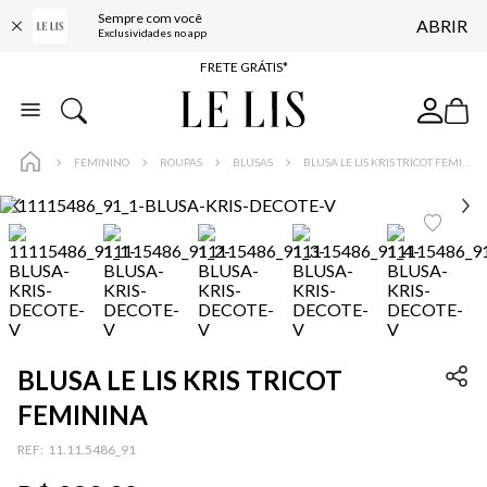
Sempre com você
ABRIR
ENTREGA EXPRESSA*
Exclusividades no app
FRETE GRÁTIS*
BAIXE O APP
10% OFF NA PRIMEIRA COMPRA*
FEMININO
ROUPAS
BLUSAS
BLUSA LE LIS KRIS TRICOT FEMININA
BLUSA LE LIS KRIS TRICOT
FEMININA
:
11.11.5486_91