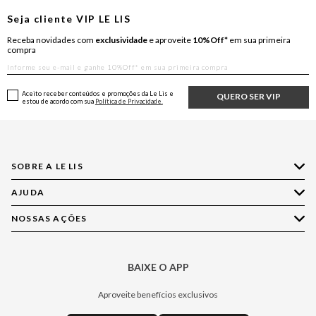
Seja cliente
VIP
LE LIS
Receba novidades com
exclusividade
e aproveite
10%Off*
em sua primeira
compra
Aceito receber conteúdos e promoções da Le Lis e
QUERO SER VIP
estou de acordo com sua
Política de Privacidade.
SOBRE A LE LIS
AJUDA
Quem Somos
Nossas Lojas
NOSSAS AÇÕES
Compre pelo WhatsApp
Ética e Sustentabilidade
Perguntas Frequentes
Aplicativo LE LIS
Política de Privacidade
Central de Relacionamento
BAIXE O APP
Moda
Política de Governança
Minha Conta
Casa
Aproveite benefícios exclusivos
Painel de Privacidade
Trocas e Devoluções
Aroma