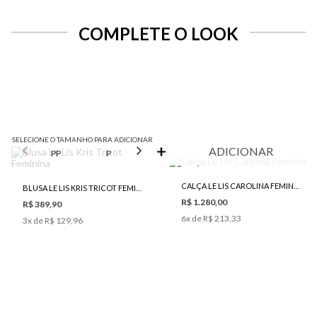
COMPLETE O LOOK
SELECIONE O TAMANHO PARA ADICIONAR
ADICIONAR
PP
P
M
CALÇA LE LIS CAROLINA FEMININA
BLUSA LE LIS KRIS TRICOT FEMININA
R$ 1.280,00
R$ 389,90
6
x de
R$ 213,33
3
x de
R$ 129,96