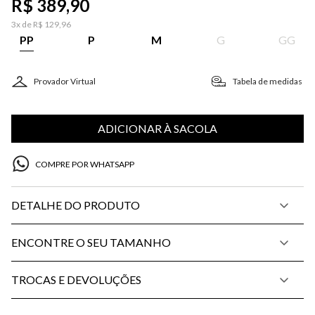
R$
389
,
90
3
x de
R$
129
,
96
PP
P
M
G
GG
Provador Virtual
Tabela de medidas
ADICIONAR À SACOLA
COMPRE POR WHATSAPP
DETALHE DO PRODUTO
ENCONTRE O SEU TAMANHO
TROCAS E DEVOLUÇÕES