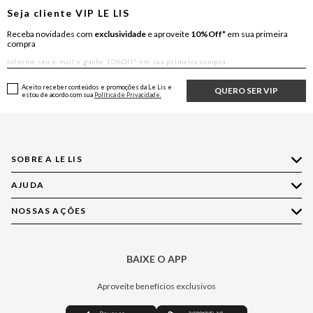
Seja cliente
VIP
LE LIS
Receba novidades com
exclusividade
e aproveite
10%Off*
em sua primeira
compra
Aceito receber conteúdos e promoções da Le Lis e
QUERO SER VIP
estou de acordo com sua
Política de Privacidade.
SOBRE A LE LIS
AJUDA
Quem Somos
Nossas Lojas
NOSSAS AÇÕES
Compre pelo WhatsApp
Ética e Sustentabilidade
Perguntas Frequentes
Aplicativo LE LIS
Política de Privacidade
Central de Relacionamento
BAIXE O APP
Moda
Política de Governança
Minha Conta
Casa
Aproveite benefícios exclusivos
Painel de Privacidade
Trocas e Devoluções
Aroma