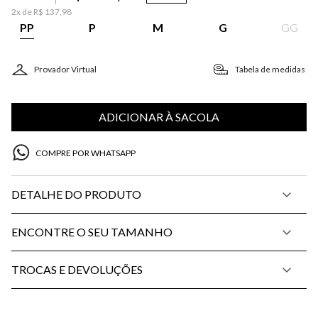
2
x de
R$
137
,
98
PP
P
M
G
GG
Provador Virtual
Tabela de medidas
ADICIONAR À SACOLA
COMPRE POR WHATSAPP
DETALHE DO PRODUTO
ENCONTRE O SEU TAMANHO
TROCAS E DEVOLUÇÕES