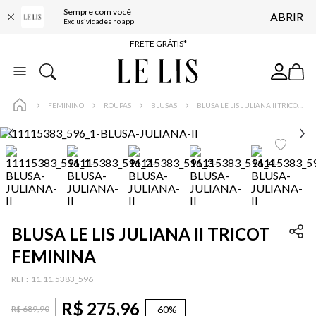
Sempre com você
ABRIR
ENTREGA EXPRESSA*
Exclusividades no app
FRETE GRÁTIS*
BAIXE O APP
10% OFF NA PRIMEIRA COMPRA*
FEMININO
ROUPAS
BLUSAS
BLUSA LE LIS JULIANA II TRICOT FEMININA
BLUSA LE LIS JULIANA II TRICOT
FEMININA
:
11.11.5383_596
R$
275
,
96
-
60%
R$
689
,
90