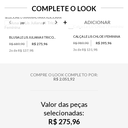
COMPLETE O LOOK
SELECIONE O TAMANHO PARA ADICIONAR
ADICIONAR
PP
P
M
G
CALÇA LE LIS CHLOE I FEMININA
BLUSA LE LIS JULIANA II TRICOT FEMININA
R$ 989,90
R$ 395,96
R$ 689,90
R$ 275,96
3
x de
R$ 131,98
2
x de
R$ 137,98
COMPRE O LOOK COMPLETO POR:
R$ 2.051,92
Valor das peças
selecionadas:
R$ 275,96