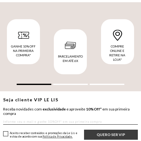
GANHE 10% OFF
COMPRE
NA PRIMEIRA
ONLINE E
COMPRA*
RETIRE NA
PARCELAMENTO
LOJA*
EM ATÉ 6X
Seja cliente
VIP
LE LIS
Receba novidades com
exclusividade
e aproveite
10%Off*
em sua primeira
compra
Aceito receber conteúdos e promoções da Le Lis e
QUERO SER VIP
estou de acordo com sua
Política de Privacidade.