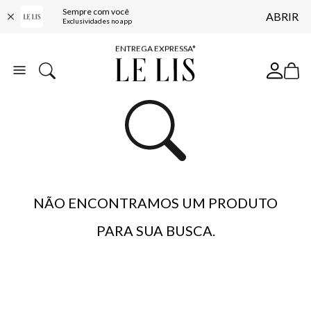
Sempre com você
ABRIR
COMPRE ONLINE E RETIRE EM LOJA*
Exclusividades no app
ENTREGA EXPRESSA*
FRETE GRÁTIS*
BAIXE O APP
10% OFF NA PRIMEIRA COMPRA*
NÃO ENCONTRAMOS UM PRODUTO
PARA SUA BUSCA.