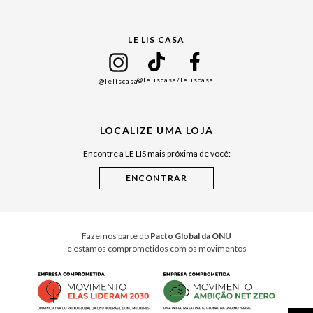
Gift Guide
LE LIS CASA
Mães
Namorados
@leliscasa
/leliscasa
@leliscasa
Japão
Julián Manfredi
LOCALIZE UMA LOJA
Raízes do Pará
Encontre a LE LIS mais próxima de você:
Cuidados Casa
Instruções de Jogos
Minha Loja Le Lis
Le Lis Casa PRO
Fazemos parte do
Pacto Global da ONU
e estamos comprometidos com os movimentos