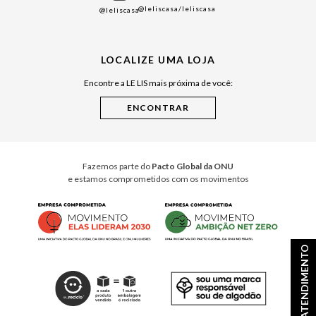
@leliscasa
/leliscasa
@leliscasa
Japão
Julián Manfredi
LOCALIZE UMA LOJA
Raízes do Pará
Encontre a LE LIS mais próxima de você:
Cuidados Casa
Instruções de Jogos
Minha Loja Le Lis
Le Lis Casa PRO
Fazemos parte do
Pacto Global da ONU
e estamos comprometidos com os movimentos
ATENDIMENTO