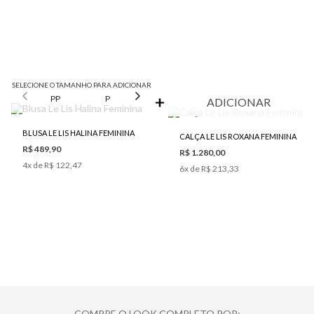
SELECIONE O TAMANHO PARA ADICIONAR
PP
P
M
G
ADICIONAR
BLUSA LE LIS HALINA FEMININA
CALÇA LE LIS ROXANA FEMININA
R$ 489,90
R$ 1.280,00
4
x de
R$ 122,47
6
x de
R$ 213,33
COMPRE O LOOK COMPLETO POR: