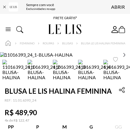
Sempre com você
ABRIR
ENTREGA EXPRESSA*
Exclusividades no app
FRETE GRÁTIS*
BAIXE O APP
10% OFF NA PRIMEIRA COMPRA*
FEMININO
ROUPAS
BLUSAS
BLUSA LE LIS HALINA FEMININA
BLUSA LE LIS HALINA FEMININA
:
11.01.6393_24
R$
489
,
90
4
x de
R$
122
,
47
PP
P
M
G
GG