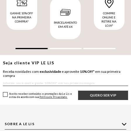
GANHE 10% OFF
COMPRE
NA PRIMEIRA
ONLINE E
COMPRA*
RETIRE NA
PARCELAMENTO
LOJA*
EM ATÉ 6X
Seja cliente
VIP
LE LIS
Receba novidades com
exclusividade
e aproveite
10%Off*
em sua primeira
compra
Aceito receber conteúdos e promoções da Le Lis e
QUERO SER VIP
estou de acordo com sua
Política de Privacidade.
SOBRE A LE LIS