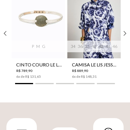
P
M
G
34
36
38
40
42
44
46
CINTO COURO LE LIS SUKI FEMININO
CAMISA LE LIS JESSICA FEMININA
R$
789
,
90
R$
889
,
90
6
x de
R$
131
,
65
6
x de
R$
148
,
31