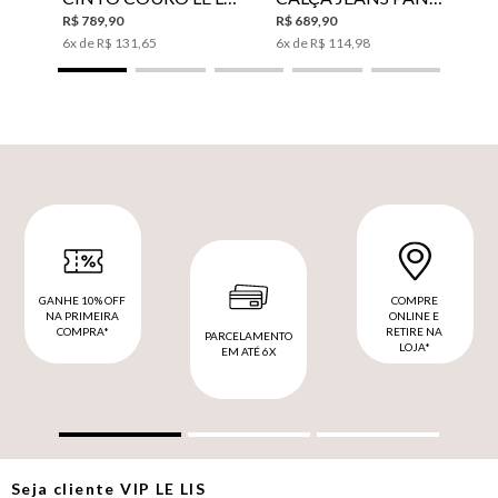
R$
789
,
90
R$
689
,
90
6
x de
R$
131
,
65
6
x de
R$
114
,
98
GANHE 10% OFF
COMPRE
NA PRIMEIRA
ONLINE E
COMPRA*
RETIRE NA
PARCELAMENTO
LOJA*
EM ATÉ 6X
Seja cliente
VIP
LE LIS