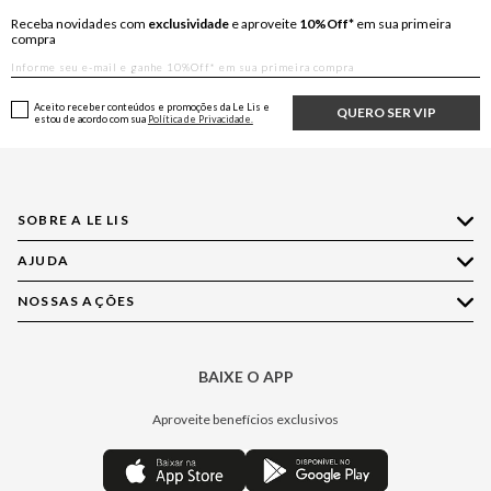
Receba novidades com
exclusividade
e aproveite
10%Off*
em sua primeira
compra
Aceito receber conteúdos e promoções da Le Lis e
QUERO SER VIP
estou de acordo com sua
Política de Privacidade.
SOBRE A LE LIS
AJUDA
Quem Somos
Nossas Lojas
NOSSAS AÇÕES
Compre pelo WhatsApp
Ética e Sustentabilidade
Perguntas Frequentes
Aplicativo LE LIS
Política de Privacidade
Central de Relacionamento
BAIXE O APP
Moda
Política de Governança
Minha Conta
Casa
Aproveite benefícios exclusivos
Painel de Privacidade
Trocas e Devoluções
Aroma
Central de Preferências
Regulamentos
Jeans