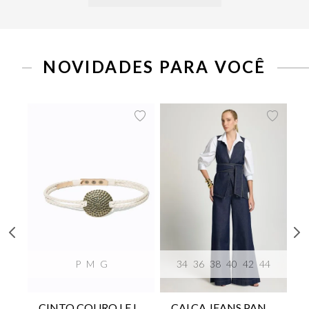
NOVIDADES PARA VOCÊ
P
M
G
34
36
38
40
42
44
CINTO COURO LE LIS SUKI FEMININO
CALÇA JEANS PANTA WIDE LE LIS ISIS FEMININA