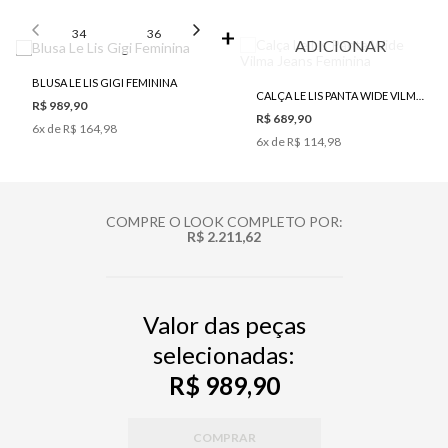
SELECIONE O TAMANHO PARA ADICIONAR
34
36
38
40
42
ADICIONAR
BLUSA LE LIS GIGI FEMININA
CALÇA LE LIS PANTA WIDE VILMA JEANS FEMININA
R$ 989,90
R$ 689,90
6
x de
R$ 164,98
6
x de
R$ 114,98
COMPRE O LOOK COMPLETO POR:
R$ 2.211,62
Valor das peças
selecionadas:
R$ 989,90
COMPRAR