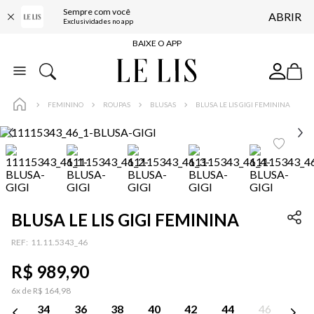
Sempre com você
ABRIR
FRETE GRÁTIS*
Exclusividades no app
BAIXE O APP
10% OFF NA PRIMEIRA COMPRA*
COMPRE ONLINE E RETIRE EM LOJA*
FEMININO
ROUPAS
BLUSAS
BLUSA LE LIS GIGI FEMININA
ENTREGA EXPRESSA*
FRETE GRÁTIS*
BAIXE O APP
10% OFF NA PRIMEIRA COMPRA*
BLUSA LE LIS GIGI FEMININA
:
11.11.5343_46
R$
989
,
90
6
x de
R$
164
,
98
34
36
38
40
42
44
46