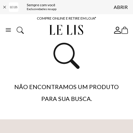
Sempre com você
ABRIR
10% OFF NA PRIMEIRA COMPRA*
Exclusividades no app
COMPRE ONLINE E RETIRE EM LOJA*
ENTREGA EXPRESSA*
FRETE GRÁTIS*
BAIXE O APP
10% OFF NA PRIMEIRA COMPRA*
NÃO ENCONTRAMOS UM PRODUTO
PARA SUA BUSCA.