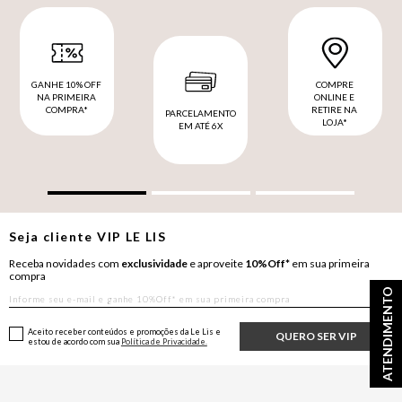
GANHE 10% OFF
COMPRE
NA PRIMEIRA
ONLINE E
COMPRA*
RETIRE NA
PARCELAMENTO
LOJA*
EM ATÉ 6X
Seja cliente
VIP
LE LIS
Receba novidades com
exclusividade
e aproveite
10%Off*
em sua primeira
compra
ATENDIMENTO
Aceito receber conteúdos e promoções da Le Lis e
QUERO SER VIP
estou de acordo com sua
Política de Privacidade.