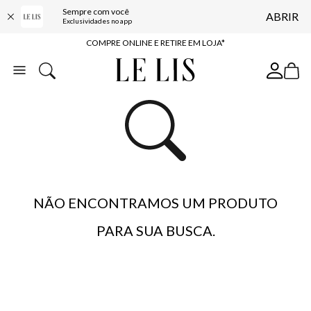
Sempre com você
ABRIR
10% OFF NA PRIMEIRA COMPRA*
Exclusividades no app
COMPRE ONLINE E RETIRE EM LOJA*
ENTREGA EXPRESSA*
FRETE GRÁTIS*
BAIXE O APP
10% OFF NA PRIMEIRA COMPRA*
NÃO ENCONTRAMOS UM PRODUTO
PARA SUA BUSCA.