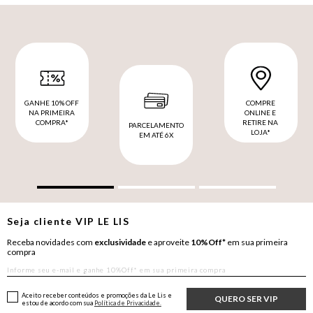
GANHE 10% OFF
COMPRE
NA PRIMEIRA
ONLINE E
COMPRA*
RETIRE NA
PARCELAMENTO
LOJA*
EM ATÉ 6X
Seja cliente
VIP
LE LIS
Receba novidades com
exclusividade
e aproveite
10%Off*
em sua primeira
compra
Aceito receber conteúdos e promoções da Le Lis e
QUERO SER VIP
estou de acordo com sua
Política de Privacidade.