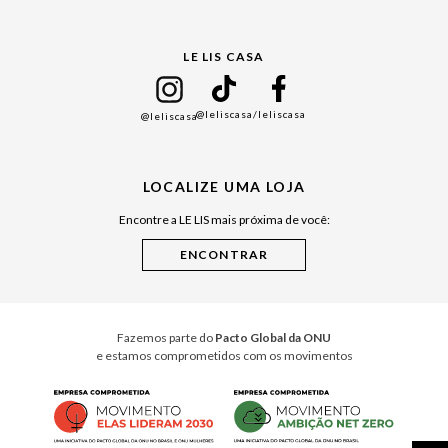
Gift Guide
LE LIS CASA
Mães
Namorados
@leliscasa
/leliscasa
@leliscasa
Japão
Julián Manfredi
LOCALIZE UMA LOJA
Raízes do Pará
Encontre a LE LIS mais próxima de você:
Cuidados Casa
Instruções de Jogos
Minha Loja Le Lis
Le Lis Casa PRO
Fazemos parte do
Pacto Global da ONU
e estamos comprometidos com os movimentos