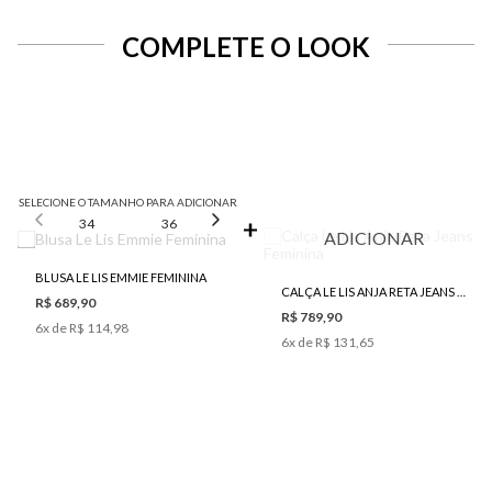
COMPLETE O LOOK
SELECIONE O TAMANHO PARA ADICIONAR
34
36
38
40
42
ADICIONAR
BLUSA LE LIS EMMIE FEMININA
CALÇA LE LIS ANJA RETA JEANS FEMININA
R$ 689,90
R$ 789,90
6
x de
R$ 114,98
6
x de
R$ 131,65