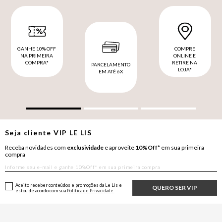
GANHE 10% OFF
COMPRE
NA PRIMEIRA
ONLINE E
COMPRA*
RETIRE NA
PARCELAMENTO
LOJA*
EM ATÉ 6X
Seja cliente
VIP
LE LIS
Receba novidades com
exclusividade
e aproveite
10%Off*
em sua primeira
compra
Aceito receber conteúdos e promoções da Le Lis e
QUERO SER VIP
estou de acordo com sua
Política de Privacidade.