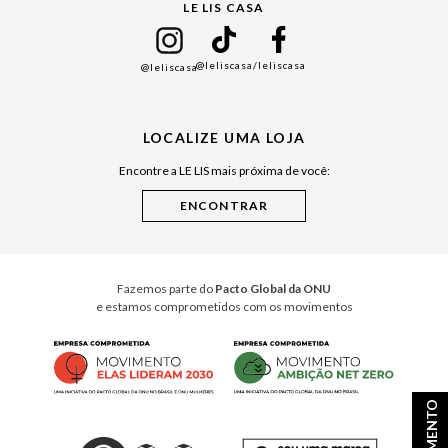
LE LIS CASA
Mães
Namorados
@leliscasa
/leliscasa
@leliscasa
Japão
Julián Manfredi
LOCALIZE UMA LOJA
Raízes do Pará
Encontre a LE LIS mais próxima de você:
Cuidados Casa
Instruções de Jogos
Minha Loja Le Lis
Le Lis Casa PRO
Fazemos parte do
Pacto Global da ONU
e estamos comprometidos com os movimentos