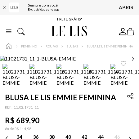
Sempre com você
ABRIR
ENTREGA EXPRESSA*
Exclusividades no app
FRETE GRÁTIS*
BAIXE O APP
10% OFF NA PRIMEIRA COMPRA*
FEMININO
ROUPAS
BLUSAS
BLUSA LE LIS EMMIE FEMININA
COMPRE ONLINE E RETIRE EM LOJA*
ENTREGA EXPRESSA*
FRETE GRÁTIS*
BAIXE O APP
10% OFF NA PRIMEIRA COMPRA*
BLUSA LE LIS EMMIE FEMININA
:
11.02.1731_11
R$
689
,
90
6
x de
R$
114
,
98
34
36
38
40
42
44
46