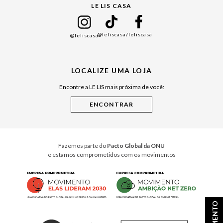
LE LIS CASA
Mães
Namorados
@leliscasa
/leliscasa
@leliscasa
Japão
Julián Manfredi
LOCALIZE UMA LOJA
Raízes do Pará
Encontre a LE LIS mais próxima de você:
Cuidados Casa
Instruções de Jogos
Minha Loja Le Lis
Le Lis Casa PRO
Fazemos parte do
Pacto Global da ONU
e estamos comprometidos com os movimentos