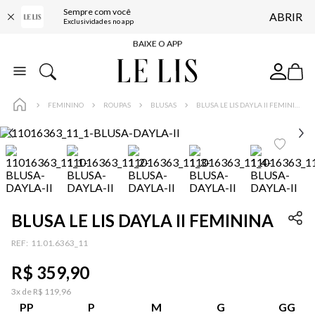
Sempre com você
ABRIR
FRETE GRÁTIS*
Exclusividades no app
BAIXE O APP
10% OFF NA PRIMEIRA COMPRA*
COMPRE ONLINE E RETIRE EM LOJA*
FEMININO
ROUPAS
BLUSAS
BLUSA LE LIS DAYLA II FEMININA
ENTREGA EXPRESSA*
FRETE GRÁTIS*
BAIXE O APP
10% OFF NA PRIMEIRA COMPRA*
BLUSA LE LIS DAYLA II FEMININA
:
11.01.6363_11
R$
359
,
90
3
x de
R$
119
,
96
PP
P
M
G
GG