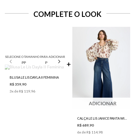
COMPLETE O LOOK
SELECIONE O TAMANHO PARA ADICIONAR
PP
P
M
G
GG
BLUSA LE LIS DAYLA II FEMININA
R$ 359,90
3
x de
R$ 119,96
ADICIONAR
CALÇA LE LIS JANICE PANTA WIDE JEANS FEMININA
R$ 689,90
6
x de
R$ 114,98