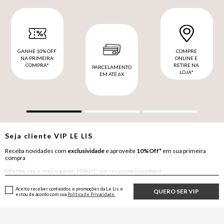
GANHE 10% OFF
COMPRE
NA PRIMEIRA
ONLINE E
COMPRA*
RETIRE NA
PARCELAMENTO
LOJA*
EM ATÉ 6X
Seja cliente
VIP
LE LIS
Receba novidades com
exclusividade
e aproveite
10%Off*
em sua primeira
compra
Aceito receber conteúdos e promoções da Le Lis e
QUERO SER VIP
estou de acordo com sua
Política de Privacidade.