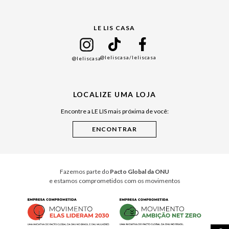
Gift Guide
LE LIS CASA
Mães
Namorados
@leliscasa
/leliscasa
@leliscasa
Japão
Julián Manfredi
LOCALIZE UMA LOJA
Raízes do Pará
Encontre a LE LIS mais próxima de você:
Cuidados Casa
Instruções de Jogos
Minha Loja Le Lis
Le Lis Casa PRO
Fazemos parte do
Pacto Global da ONU
e estamos comprometidos com os movimentos