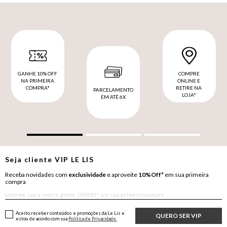
GANHE 10% OFF
COMPRE
NA PRIMEIRA
ONLINE E
COMPRA*
RETIRE NA
PARCELAMENTO
LOJA*
EM ATÉ 6X
Seja cliente
VIP
LE LIS
Receba novidades com
exclusividade
e aproveite
10%Off*
em sua primeira
compra
Aceito receber conteúdos e promoções da Le Lis e
QUERO SER VIP
estou de acordo com sua
Política de Privacidade.