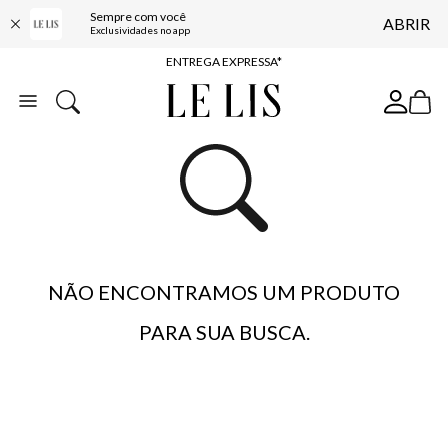
Sempre com você
ABRIR
COMPRE ONLINE E RETIRE EM LOJA*
Exclusividades no app
ENTREGA EXPRESSA*
FRETE GRÁTIS*
BAIXE O APP
10% OFF NA PRIMEIRA COMPRA*
NÃO ENCONTRAMOS UM PRODUTO
PARA SUA BUSCA.