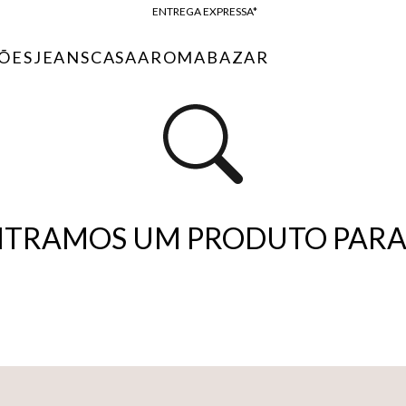
FRETE GRÁTIS*
BAIXE O APP
ÕES
JEANS
CASA
AROMA
BAZAR
10% OFF NA PRIMEIRA COMPRA*
TRAMOS UM PRODUTO PARA 