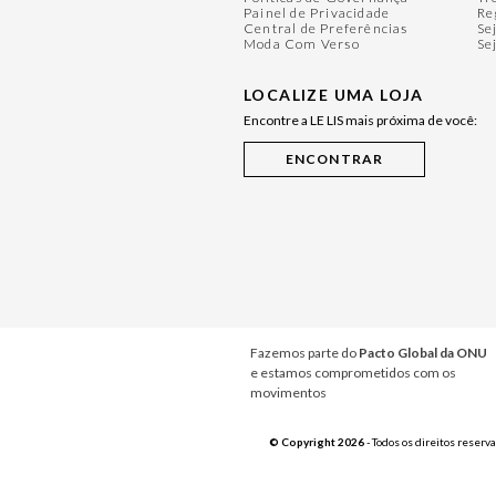
Painel de Privacidade
Re
Central de Preferências
Se
Moda Com Verso
Se
LOCALIZE UMA LOJA
Encontre a LE LIS mais próxima de você:
Fazemos parte do
Pacto Global da ONU
e estamos comprometidos com os
movimentos
© Copyright 2026
- Todos os direitos reserv