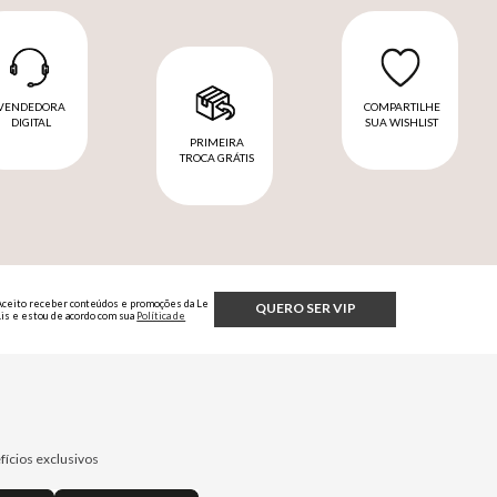
VENDEDORA
COMPARTILHE
DIGITAL
SUA WISHLIST
PRIMEIRA
TROCA GRÁTIS
Aceito receber conteúdos e promoções da Le
QUERO SER VIP
Lis e estou de acordo com sua
Política de
Privacidade.
fícios exclusivos