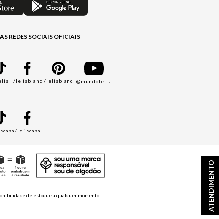
AS REDES SOCIAIS OFICIAIS
elis
/lelisblanc
/lelisblanc
@mundolelis
A
iscasa
/leliscasa
ATENDIMENTO
disponibilidade de estoque a qualquer momento.