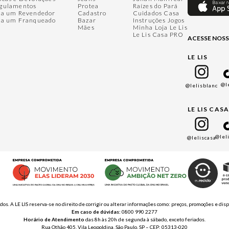
gulamentos
Protea
Raízes do Pará
ja um Revendedor
Cadastro
Cuidados Casa
ja um Franqueado
Bazar
Instruções Jogos
Mães
Minha Loja Le Lis
Le Lis Casa PRO
ACESSE NOSS
LE LIS
@l
@lelisblanc
LE LIS CAS
@lel
@leliscasa
ados. A LE LIS reserva-se no direito de corrigir ou alterar informações como: preços, promoções e 
Em caso de dúvidas:
0800 990 2277
Horário de Atendimento
das 8h às 20h de segunda à sábado, exceto feriados.
Rua Othão 405, Vila Leopoldina, São Paulo, SP – CEP: 05313-020