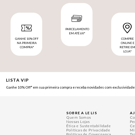
PARCELAMENTO
EM ATÉ 6X*
GANHE 10% OFF
COMPRE
NA PRIMEIRA
ONLINE E
COMPRA*
RETIRE E
LOJA*
LISTA VIP
Ganhe 10% Off* em sua primeira compra e receba novidades com exclusividade
SOBRE A LE LIS
A
Quem Somos
Co
Nossas Lojas
Pe
Ética e Sustentabilidade
Ce
Políticas de Privacidade
Mi
Políticas de Governança
Tr