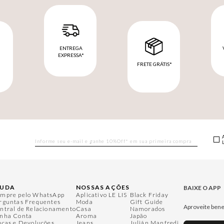
ENTREGA
EXPRESSA*
FRETE GRÁTIS*
M
JUDA
NOSSAS AÇÕES
BAIXE O APP
mpre pelo WhatsApp
Aplicativo LE LIS
Black Friday
rguntas Frequentes
Moda
Gift Guide
Aproveite bene
ntral de Relacionamento
Casa
Namorados
nha Conta
Aroma
Japão
ocas e Devoluções
Jeans
Julián Manfredi